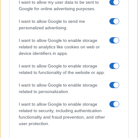
newsletter
I want to allow my user data to be sent to
Google for online advertising purposes.
Iscriviti alla newsletter per ricevere tutti i nostri
I want to allow Google to send me
aggiornamenti
personalized advertising.
I want to allow Google to enable storage
related to analytics like cookies on web or
device identifiers in apps.
ISCRIVITI
I want to allow Google to enable storage
related to functionality of the website or app.
I want to allow Google to enable storage
related to personalization.
LIBERI DI SVELARVI IL MONDO
I want to allow Google to enable storage
related to security, including authentication
functionality and fraud prevention, and other
user protection.
CHI SIAMO
CONTATTI
SOSTIENICI
PRIVACY & COOKIE POLICY