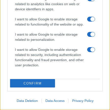
related to analytics like cookies on web or
NORD-AMERICA
device identifiers in apps.
"Una guerra illegale": Trump minimizza le perdite in
Iran, ma i dati lo smentiscono
I want to allow Google to enable storage
related to functionality of the website or app.
EUROPA
Petro accusa Netanyahu di essere responsabile
I want to allow Google to enable storage
"dell'invasione civile di Ceuta da parte dei
related to personalization.
marocchini"
I want to allow Google to enable storage
related to security, including authentication
functionality and fraud prevention, and other
user protection.
CONFIRM
Data Deletion
Data Access
Privacy Policy