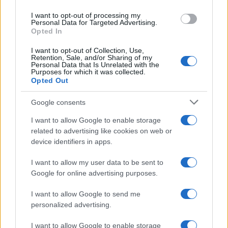
use your data for below specified purposes in below Google
I want to opt-out of processing my
consent section.
Personal Data for Targeted Advertising.
Opted In
I want to opt-out of Collection, Use,
Retention, Sale, and/or Sharing of my
Personal Data that Is Unrelated with the
Purposes for which it was collected.
Opted Out
Google consents
I want to allow Google to enable storage
related to advertising like cookies on web or
device identifiers in apps.
I want to allow my user data to be sent to
Google for online advertising purposes.
I want to allow Google to send me
personalized advertising.
I want to allow Google to enable storage