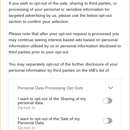
If you wish to opt-out of the sale, sharing to third parties, or
processing of your personal or sensitive information for
targeted advertising by us, please use the below opt-out
section to confirm your selection.
Please note that after your opt-out request is processed you
may continue seeing interest-based ads based on personal
information utilized by us or personal information disclosed to
third parties prior to your opt-out.
You may separately opt-out of the further disclosure of your
personal information by third parties on the IAB’s list of
A Ceuta non e' "guerra ibrida"?
downstream participants.
Personal Data Processing Opt Outs
This information may also be disclosed by us to third parties
on the IAB’s List of Downstream Participants that may further
I want to opt-out of the Sharing of my
disclose it to other third parties.
personal data.
Opted In
Please note that this website/app uses one or more Google
31 Luglio 2026 19:00
services and may gather and store information including but
I want to opt-out of the Sale of my
Personal Data.
not limited to your visit or usage behaviour. You may click to
Opted In
grant or deny consent to Google and its third-party tags to