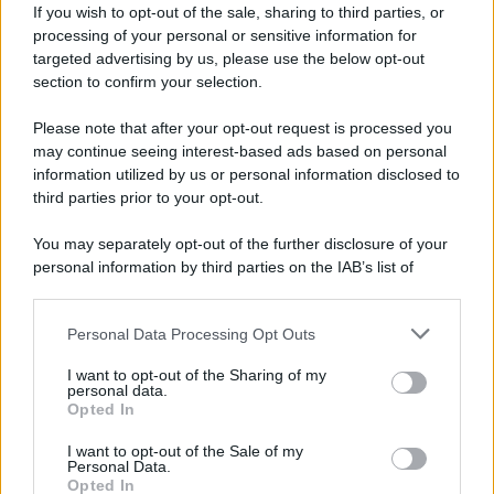
If you wish to opt-out of the sale, sharing to third parties, or
processing of your personal or sensitive information for
targeted advertising by us, please use the below opt-out
section to confirm your selection.
IL LIBRO DEL MESE
Please note that after your opt-out request is processed you
may continue seeing interest-based ads based on personal
information utilized by us or personal information disclosed to
third parties prior to your opt-out.
You may separately opt-out of the further disclosure of your
personal information by third parties on the IAB’s list of
downstream participants.
Personal Data Processing Opt Outs
This information may also be disclosed by us to third parties
on the IAB’s List of Downstream Participants that may further
I want to opt-out of the Sharing of my
disclose it to other third parties.
personal data.
Opted In
Please note that this website/app uses one or more Google
services and may gather and store information including but
I want to opt-out of the Sale of my
Personal Data.
not limited to your visit or usage behaviour. You may click to
Opted In
grant or deny consent to Google and its third-party tags to