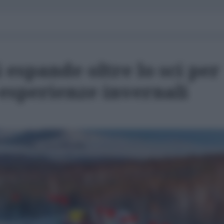
i espande oltre lo sci per
 esperienze invernali