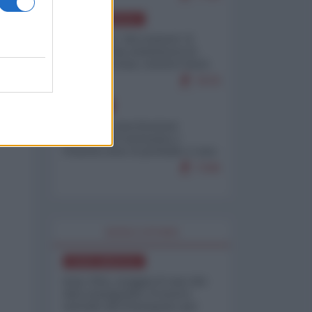
NORD-AMERICA
Il "mistero" dei numeri: il
governo Usa minimizza le
vittime in Iran, mentre fonti
interne...
7679
EUROPA
Mosca: le esercitazioni
nucleari di Germania e
Francia sono il preludio a una
guerra contro la Russia
7349
WORLD AFFAIRS
NORD-AMERICA
Iran-USA, scoppia il caso dei
dati manipolati: il nuovo
metodo del Pentagono per