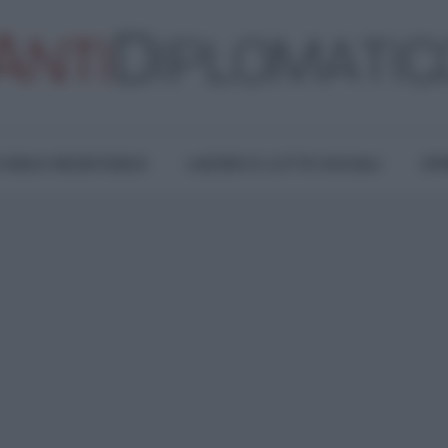
TURA E RESISTENZA
LAVORO E LOTTE SOCIALI
OPI