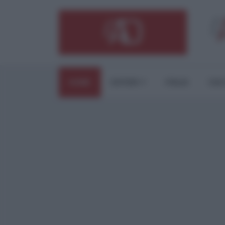
HOME
ESTERI
ITALIA
CUL