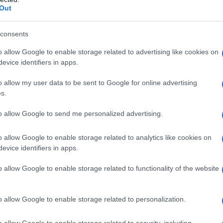
one delle prestazioni dei veicoli a energia
Out
anyun, ingegnere capo responsabile dei test in alta
re presso il colosso automobilistico cinese BYD.
consents
o allow Google to enable storage related to advertising like cookies on
am presso il sito di test invernali di Hulun Buir del
evice identifiers in apps.
Research Center. Il loro lavoro si concentra su
o allow my user data to be sent to Google for online advertising
 guida a basse temperature e i sistemi di gestione
s.
set di dati che fornisce un contributo fondamentale
tto.
to allow Google to send me personalized advertising.
o allow Google to enable storage related to analytics like cookies on
nord, Yakeshi presenta una temperatura media
evice identifiers in apps.
ius, con minime estreme che raggiungono i meno 50
dura fino a sei mesi, la copertura nevosa si estende
o allow Google to enable storage related to functionality of the website
o spessore del ghiaccio raggiunge i due-quattro metri.
o allow Google to enable storage related to personalization.
veicoli scenari di test completi, tra cui avviamenti a
basse temperature e manovrabilità su superfici
o allow Google to enable storage related to security, including