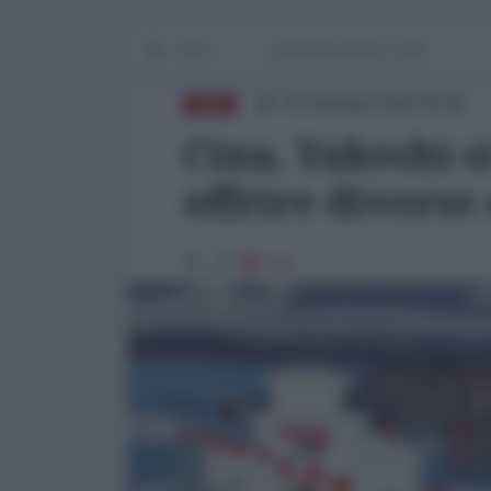
Home
Scelti dal People's Daily
29 Gennaio 2026 09:00
CINA
Cina, Yakeshi s
offrire diverse
761