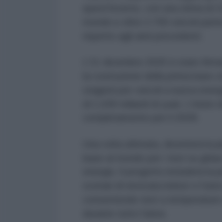
quest'inverno, con una stima di 2
mondo e oltre 2.700 veicoli parte
rispetto agli anni precedenti.
L'11 dicembre 2025 è stato firma
la costruzione della prima base ci
stagioni per veicoli a nuova ene
di 1,039 miliardi di yuan. L'inizio
completamento per il 2028.
Una volta ultimata, diventerà la
base al mondo per i test su ghiacc
energia. Il progetto includerà la 
scenari di nevicata indoor e l'unic
consentendo test a temperature 
durante tutto l'anno.