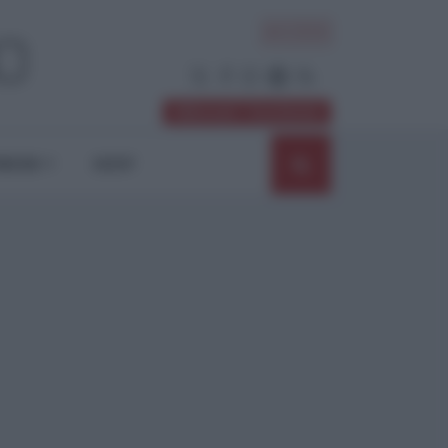
ACCEDI
Abbonati / Sostienici
NIONI
SHOP