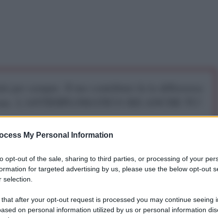
iti per sempre. Il tuo contributo fa la differenza:
mazione. L'ANTIDIPLOMATICO SEI ANCHE TU!
ocess My Personal Information
a 5€
Dona 15€
Scegli importo
to opt-out of the sale, sharing to third parties, or processing of your per
formation for targeted advertising by us, please use the below opt-out s
 selection.
 Popolo
 that after your opt-out request is processed you may continue seeing i
ased on personal information utilized by us or personal information dis