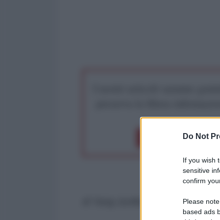
I nostri articoli saranno gratu
preserva la libera infor
Do Not Pr
Dona 1€
Don
If you wish 
sensitive in
confirm your
di Yang Junfeng, Quotidiano del
Please note
based ads b