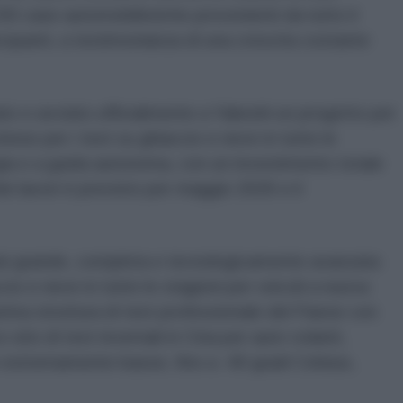
30 case automobilistiche provenienti da tutto il
cipanti, a testimonianza di una crescita costante
to e avviato ufficialmente a Yakeshi un progetto per
nese per i test su ghiaccio e neve in tutte le
rgia e a guida autonoma, con un investimento totale
 dei lavori è previsto per maggio 2026 e il
 più grande, completa e tecnologicamente avanzata
io e neve in tutte le stagioni per veicoli a nuova
prima struttura di test professionale del Paese con
o sito di test invernali in Cina per auto volanti,
estremamente basse, fino a -40 gradi Celsius,