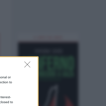
IL LIBRO DEL MESE
sonal or
ection to
nterest-
closed to