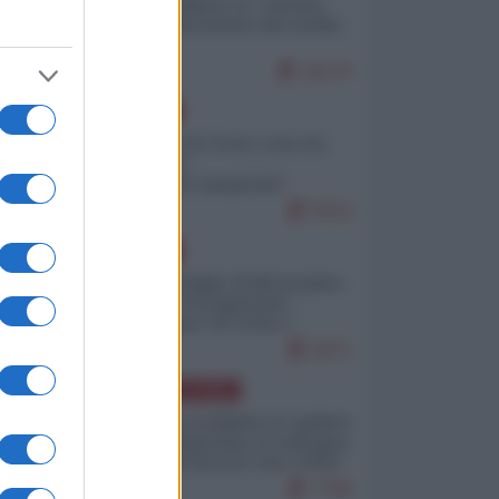
Quali sarebbero le “vittorie
ucraine” decantate dai media
italici?
10170
EUROPA
Invasione di Ceuta: cosa sta
accadendo
nell'enclave spagnola?
9210
EUROPA
Quando il figlio di Netanyahu
incitava "l'occupazione
musulmana" di Ceuta e
Melilla
8471
AMERICA LATINA
Dalla Convertibilità al "grillete
fiscal": l'Argentina si consegna
ai mercati (ancora una volta)
7788