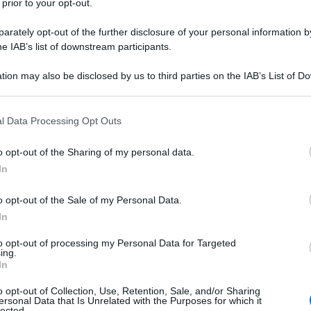
 prior to your opt-out.
ulun Buir, nella Regione Autonoma della Mongolia
rately opt-out of the further disclosure of your personal information by
he IAB’s list of downstream participants.
entrando nella sua stagione di punta con l'arrivo di un
tion may also be disclosed by us to third parties on the IAB’s List of 
 that may further disclose it to other third parties.
 dei principali centri cinesi per i test invernali
 that this website/app uses one or more Google services and may gath
l Data Processing Opt Outs
ndo da semplice campo di prova specializzato in un
including but not limited to your visit or usage behaviour. You may click 
ato al ghiaccio e alla neve, emergendo come nuovo
 to Google and its third-party tags to use your data for below specifi
o opt-out of the Sharing of my personal data.
ogle consent section.
 le città delle regioni fredde.
In
ernali automobilistici è ufficialmente iniziata a
o opt-out of the Sale of my Personal Data.
In
 2025. Con l'alzabandiera, una flotta eterogenea di
ttriche ai SUV ad alte prestazioni, fino alle auto
to opt-out of processing my Personal Data for Targeted
ing.
rcorrere le piste innevate.
In
o opt-out of Collection, Use, Retention, Sale, and/or Sharing
i e le temperature costantemente sotto zero offrono
ersonal Data that Is Unrelated with the Purposes for which it
lected.