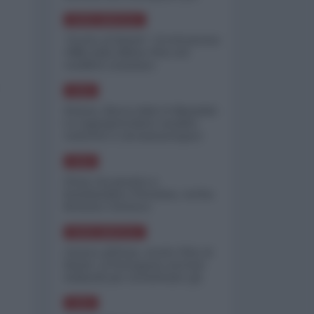
minimizzare le perdite
NORD-AMERICA
"Scorte al limite": il retroscena
CNN sulla difesa USA nel
conflitto iraniano
ASIA
Yemen, blocco Bab el-Mandab:
Le superpetroliere saudite
costrette a circumnavigare
l'Africa
ASIA
l'Iran era pronto a
bombardare l'Ucraina, cos'ha
fermato l'attacco
NORD-AMERICA
Guerra all'Iran, scorte USA al
limite: il Pentagono investe
miliardi per ricostituire gli
arsenali
ASIA