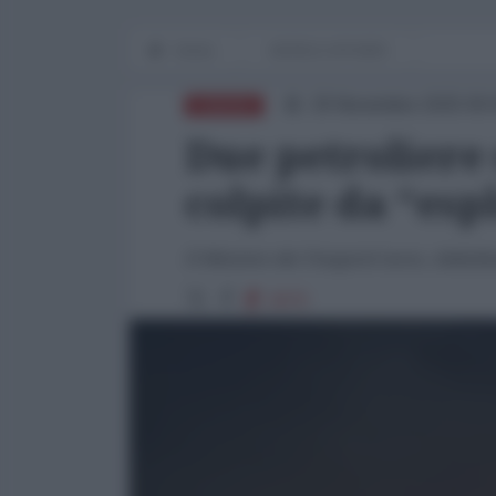
Home
WORLD AFFAIRS
29 Novembre 2025 09:
EUROPA
Due petroliere 
colpite da “esp
Il Ministro dei Trasporti turco, Abdulk
3070