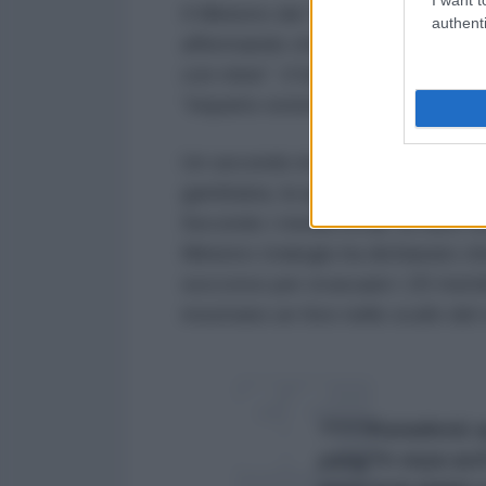
Il Ministro dei Trasporti turco, Abd
authenti
affermando che le informazioni p
con mine”. Il funzionario ha conf
“impatto esterno”.
Un secondo incidente ha coinvolt
gambiana, la quale ha segnalato u
Secondo i media locali, la nave ha
Ministro Uraloglu ha dichiarato 
soccorso per evacuare i 20 memb
mostrano un foro nello scafo del 
????Karadeniz a
yang?n veya aci