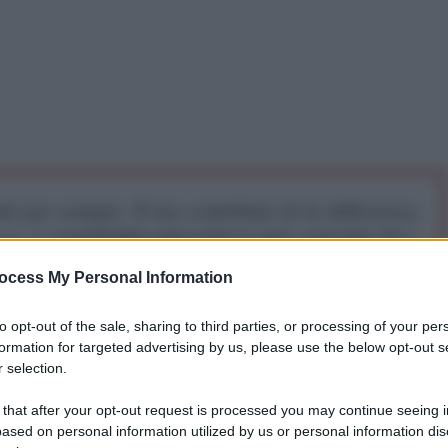
iti per sempre. Il tuo contributo fa la differenza:
mazione. L'ANTIDIPLOMATICO SEI ANCHE TU!
ocess My Personal Information
a 5€
Dona 15€
Scegli importo
to opt-out of the sale, sharing to third parties, or processing of your per
formation for targeted advertising by us, please use the below opt-out s
 selection.
 that after your opt-out request is processed you may continue seeing i
ased on personal information utilized by us or personal information dis
he le navi, entrambe soggette a sanzioni