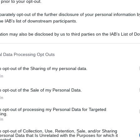
 prior to your opt-out.
 petrolio russo, hanno preso fuoco. L’ipotesi è un
rately opt-out of the further disclosure of your personal information by
i membri degli equipaggi sono stati tratti in
he IAB’s list of downstream participants.
tion may also be disclosed by us to third parties on the IAB’s List of 
 that may further disclose it to other third parties.
oni occidentali sono stati danneggiati da esplosioni
 that this website/app uses one or more Google services and may gath
l Data Processing Opt Outs
nto reso noto dalle autorità turche. Gli incidenti,
including but not limited to your visit or usage behaviour. You may click 
 to Google and its third-party tags to use your data for below specifi
che, hanno innescato operazioni di soccorso per
o opt-out of the Sharing of my personal data.
ogle consent section.
In
o opt-out of the Sale of my Personal Data.
 Marittimi della Turchia ha dichiarato che la
In
era gambiana e diretta verso il porto russo di
rca 28 miglia nautiche dalla costa a causa di “fattori
to opt-out of processing my Personal Data for Targeted
ing.
25 membri dell’equipaggio, in maggioranza di
In
uperati sani e salvi dalla Guardia Costiera turca. Le
o opt-out of Collection, Use, Retention, Sale, and/or Sharing
ostrano l’imbarcazione avvolta dalle fiamme.
ersonal Data that Is Unrelated with the Purposes for which it
lected.