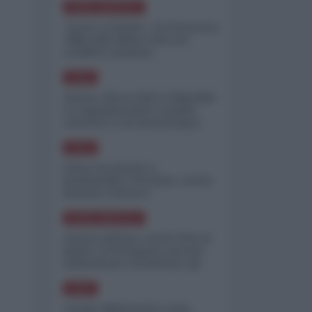
NORD-AMERICA
"Scorte al limite": il retroscena
CNN sulla difesa USA nel
conflitto iraniano
ASIA
Yemen, blocco Bab el-Mandab:
Le superpetroliere saudite
costrette a circumnavigare
l'Africa
ASIA
l'Iran era pronto a
bombardare l'Ucraina, cos'ha
fermato l'attacco
NORD-AMERICA
Guerra all'Iran, scorte USA al
limite: il Pentagono investe
miliardi per ricostituire gli
arsenali
ASIA
Canale diplomatico resta