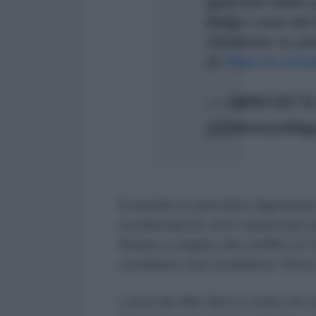
gemi terk talebi
Bölge Liman Ba
söndürme ve çeki
tir.
https://t.co/
— DEN?ZC?
(@denizcilik
Entrambe le petroliere figuravano 
occidentali per aver trasportato pe
Russia a seguito del conflitto in
coordinare una cosiddetta “flotta
L’area del Mar Nero è teatro di c