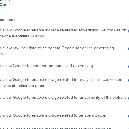
Out
consents
roski liman?na seyreden bo? KAIROS
o allow Google to enable storage related to advertising like cookies on
?m?zdan 28 mil aç?kta, d??ar?dan bir
evice identifiers in apps.
ç?kt??? ihbar? al?nm?? olup gemideki 25
o allow my user data to be sent to Google for online advertising
 iyidir, denizcilerin tahliyesi için bölgeye
s.
r?m?z sevk edilmi?, süreç takip
to allow Google to send me personalized advertising.
.twitter.com/rVcHPXL4YC
o allow Google to enable storage related to analytics like cookies on
L?K GENEL MÜDÜRLÜ?Ü
evice identifiers in apps.
gm)
November 28, 2025
o allow Google to enable storage related to functionality of the website
o allow Google to enable storage related to personalization.
o allow Google to enable storage related to security, including