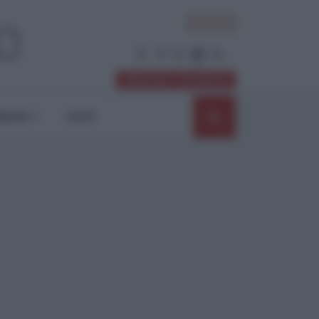
ACCEDI
Abbonati / Sostienici
NIONI
SHOP