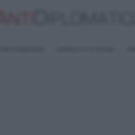
TURA E RESISTENZA
LAVORO E LOTTE SOCIALI
OPI