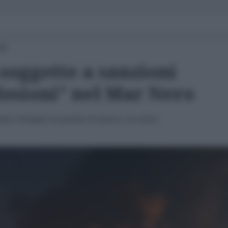
00
soggette a sanzioni
losioni” nel Mar Nero
adir Uraloglu ha parlato di attacco con mine