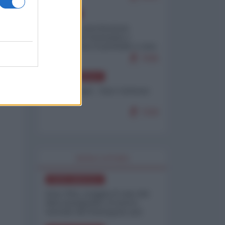
EUROPA
Mosca: le esercitazioni
nucleari di Germania e
Francia sono il preludio a una
guerra contro la Russia
7645
NORD-AMERICA
Chris Hedges - Don Corleone
Trump
7220
WORLD AFFAIRS
NORD-AMERICA
Iran-USA, scoppia il caso dei
dati manipolati: il nuovo
metodo del Pentagono per
minimizzare le perdite