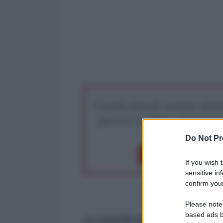
I nostri articoli saranno gratu
preserva la libera infor
Do Not Pr
Dona 1€
Don
If you wish 
sensitive in
confirm your
Please note
based ads b
Le autorità turche segnalano c