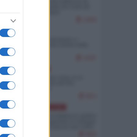
Ceuta: perché il Marocco fa
con noi quello che vuole (di
Alberto Negri)
12849
ITALIA
Il turismo di massa e i
"risvegli" del Corriere della
sera
10387
EUROPA
Cina, Russia e Iran, io ve
l’avevo detto (di Vito
Petrocelli)
8814
AMERICA LATINA
Dalla Convertibilità al "grillete
fiscal": l'Argentina si consegna
ai mercati (ancora una volta)
8083