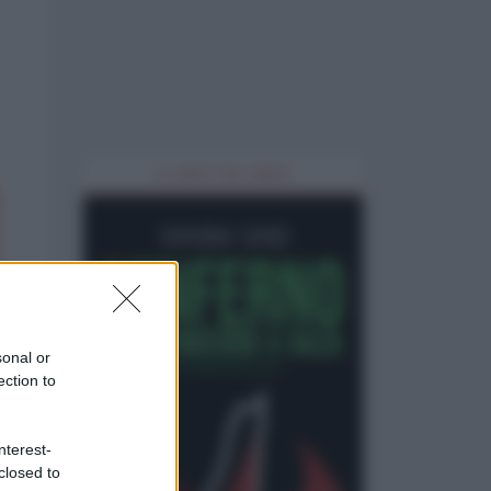
IL LIBRO DEL MESE
sonal or
ection to
nterest-
closed to