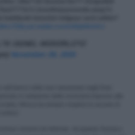
 yoktur. Olas? bir duruma kar?? Zonguldak
?kanl???m?z koordinasyonunda yang?n
 kabiliyetli römorkör bölgeye sevk edilmi?
XaWvv7FjKj
pic.twitter.com/xNdpNUs0v1
L?K GENEL MÜDÜRLÜ?Ü
gm)
November 28, 2025
nell’elenco delle navi sanzionate dagli Stati
trolio in violazione delle restrizioni imposte alla
 Ucraina. Mosca ha sempre respinto le accuse di
 ombra”.
ontinue tensioni da febbraio, da quando Russia e