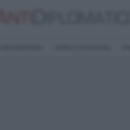
TURA E RESISTENZA
LAVORO E LOTTE SOCIALI
OPI