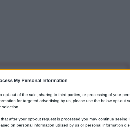
iti per sempre. Il tuo contributo fa la differenza:
ocess My Personal Information
mazione. L'ANTIDIPLOMATICO SEI ANCHE TU!
to opt-out of the sale, sharing to third parties, or processing of your per
formation for targeted advertising by us, please use the below opt-out s
a 5€
Dona 15€
Scegli importo
 selection.
 that after your opt-out request is processed you may continue seeing i
ased on personal information utilized by us or personal information dis