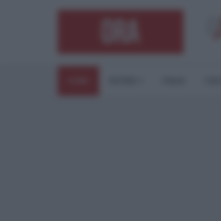
HOME
ESTERI
ITALIA
CUL