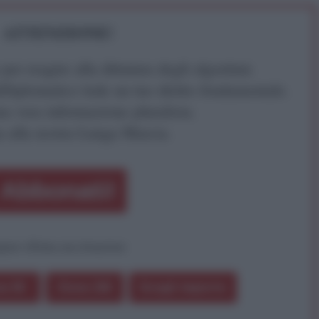
ATTENZIONE!
r reagire alla dittatura degli algoritmi.
iDiplomatico lede un tuo diritto fondamentale.
a vera informazione pluralista.
a alla nostra Lunga Marcia.
Abbonati!
pure effettua una donazione
a 5€
Dona 15€
Scegli importo