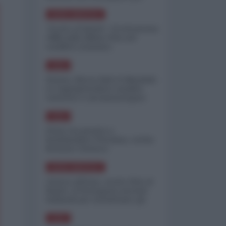
minimizzare le perdite
NORD-AMERICA
"Scorte al limite": il retroscena
CNN sulla difesa USA nel
conflitto iraniano
ASIA
Yemen, blocco Bab el-Mandab:
Le superpetroliere saudite
costrette a circumnavigare
l'Africa
ASIA
l'Iran era pronto a
bombardare l'Ucraina, cos'ha
fermato l'attacco
NORD-AMERICA
Guerra all'Iran, scorte USA al
limite: il Pentagono investe
miliardi per ricostituire gli
arsenali
ASIA