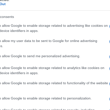
Out
n risposta alle operazioni militari dell'esercito
consents
 Israele e agli attacchi contro navi da guerra della
o allow Google to enable storage related to advertising like cookies on
i collegate a Israele nel Mar Rosso e nel Golfo di
evice identifiers in apps.
lanciati a sostegno dell'uccisione dei palestinesi a
o allow my user data to be sent to Google for online advertising
no.
s.
to allow Google to send me personalized advertising.
o allow Google to enable storage related to analytics like cookies on
NOI: PROPRIO IN QUESTO MOMENTO
evice identifiers in apps.
o allow Google to enable storage related to functionality of the website
OGNI GIORNO LA POPOLAZIONE DI GAZA
o allow Google to enable storage related to personalization.
nea nel sostenere attivamente tutti i progetti di
o allow Google to enable storage related to security, including