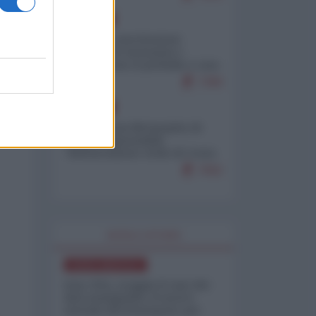
EUROPA
Mosca: le esercitazioni
nucleari di Germania e
Francia sono il preludio a una
guerra contro la Russia
7390
EUROPA
Petro accusa Netanyahu di
essere responsabile
"dell'invasione civile di Ceuta
da parte dei marocchini"
7062
WORLD AFFAIRS
NORD-AMERICA
Iran-USA, scoppia il caso dei
dati manipolati: il nuovo
metodo del Pentagono per