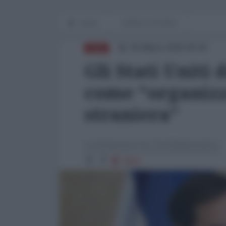
Home
WORLD AFFAIRS
05 Marzo 2025 09:30
ASIA
Gli Stati Uniti
come “organizz
straniera”
La Redazione de l'AntiDiplomatico
2053