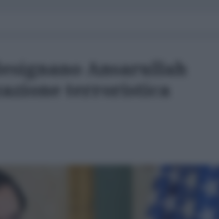
 designano Ansarullah
azione terroristica