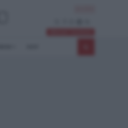
ACCEDI
Abbonati / Sostienici
NIONI
SHOP