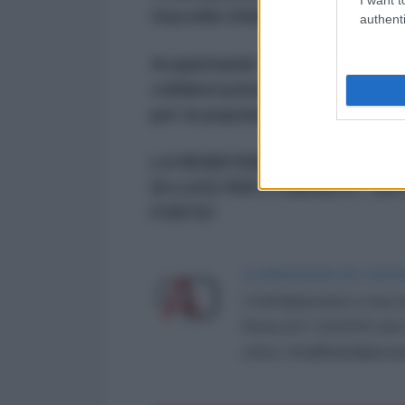
Gazzella Onlus a Gaza
authenti
Acquistando "Il racconto di Sua
collaborazione con LAD edizion
per la popolazione di Gaza: htt
LA RESISTENZA DEL POPOLO 
DI LUCE PER L'UMANITA': AI
FORTE!
LA REDAZIONE DE L'ANT
L'AntiDiplomatico è una te
Roma al n° 162/2015 del re
critica: info@lantidiplomat