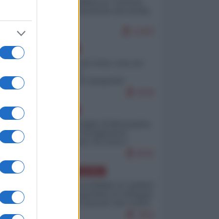
Quali sarebbero le “vittorie
ucraine” decantate dai media
italici?
11403
EUROPA
Invasione di Ceuta: cosa sta
accadendo
nell'enclave spagnola?
9239
EUROPA
Quando il figlio di Netanyahu
incitava "l'occupazione
musulmana" di Ceuta e
Melilla
8533
AMERICA LATINA
Dalla Convertibilità al "grillete
fiscal": l'Argentina si consegna
ai mercati (ancora una volta)
7853