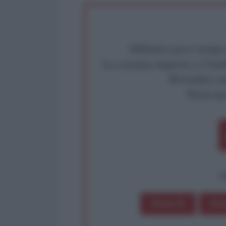
Abbiamo poco tempo pe
La censura imposta a l'Ant
Rivendica un
Partecip
op
Dona 1€
Don