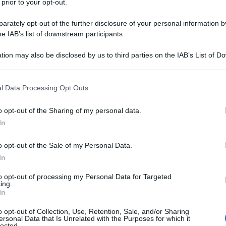
 prior to your opt-out.
Marco Rubio ha annunciato che inserirà di nuovo il
rately opt-out of the further disclosure of your personal information by
he IAB’s list of downstream participants.
izzazione terroristica straniera", come ordinato
2 gennaio, dal momento che le attività di questo
tion may also be disclosed by us to third parties on the IAB’s List of 
curezza dei civili e del personale americano” nella
 that may further disclose it to other third parties.
ì come la sicurezza dei più stretti partner regionali
 that this website/app uses one or more Google services and may gath
l Data Processing Opt Outs
commercio marittimo globale.
including but not limited to your visit or usage behaviour. You may click 
 to Google and its third-party tags to use your data for below specifi
o opt-out of the Sharing of my personal data.
ogle consent section.
ordato che Washington “non tollererà che nessun
In
terroristiche” come Ansarullah in nome di legittime
o opt-out of the Sale of my Personal Data.
li. Il provvedimento prevede quindi sanzioni e
In
sostegno materiale” al gruppo yemenita.
to opt-out of processing my Personal Data for Targeted
ing.
te designato Ansarullah come organizzazione
In
ilitare i suoi rappresentanti regionali contro lo
o opt-out of Collection, Use, Retention, Sale, and/or Sharing
sione sul popolo yemenita affinché abbandoni il suo
ersonal Data that Is Unrelated with the Purposes for which it
lected.