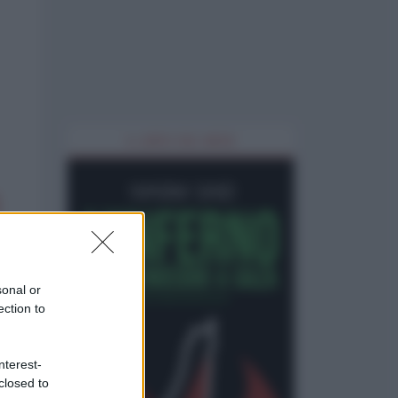
IL LIBRO DEL MESE
sonal or
ection to
nterest-
closed to