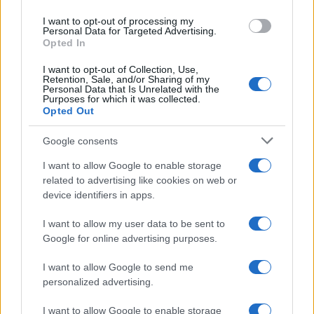
di Giuseppe Masala
use your data for below specified purposes in below Google
I want to opt-out of processing my
consent section.
Personal Data for Targeted Advertising.
Opted In
I want to opt-out of Collection, Use,
Retention, Sale, and/or Sharing of my
Personal Data that Is Unrelated with the
Purposes for which it was collected.
Gli Stati Uniti stanno perdendo “la Guerra
Opted Out
Mondiale a pezzi”?
25 Giugno 2026 10:00
Google consents
I want to allow Google to enable storage
related to advertising like cookies on web or
device identifiers in apps.
#
EXODUS
I want to allow my user data to be sent to
Google for online advertising purposes.
di Michelangelo Severgnini
I want to allow Google to send me
personalized advertising.
I want to allow Google to enable storage