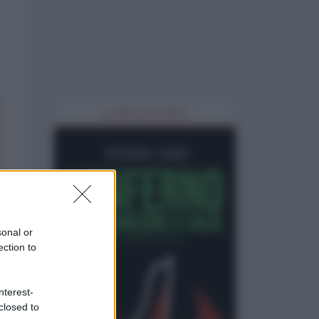
IL LIBRO DEL MESE
sonal or
ection to
nterest-
closed to