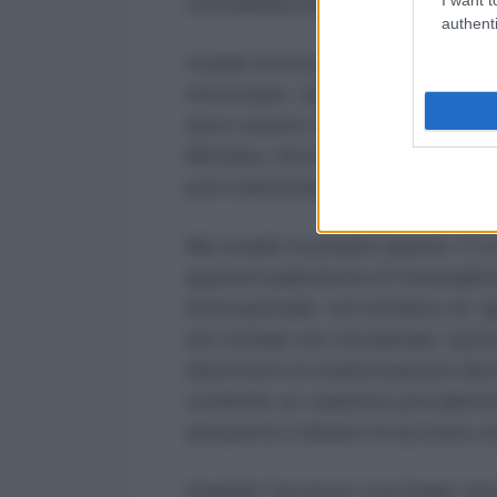
consolidata da decenni.
authenti
Israele invoca la sicurezza. È in g
necessarie. Questo argomento, p
deve essere esaminato con rigore.
illimitata. Deve essere necessari
può trasformarsi in un quadro perm
Ma Israele fa proprio questo. E lo
quartieri palestinesi di Gerusalem
internazionale, nel tentativo di “
sia cristiani che musulmani. Quest
descrivere la trasformazione demog
conferirle un carattere prevalent
attraverso il divieto di accesso ai
Quando l’accesso a un luogo sacr