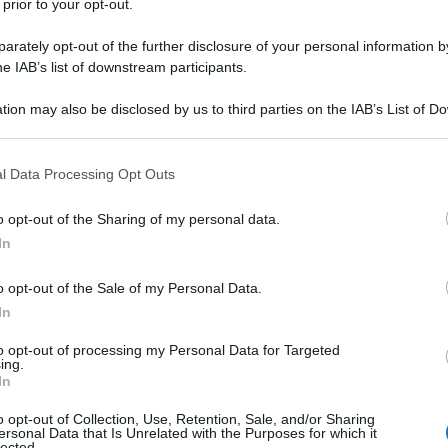
 prior to your opt-out.
 impediti di accedere alla Basilica del Santo
o qualsiasi, ma del centro della cristianità. E non
rately opt-out of the further disclosure of your personal information by
he IAB’s list of downstream participants.
a per i cristiani palestinesi. Impedirne l’accesso non è
a violazione diretta della libertà di culto nel suo
tion may also be disclosed by us to third parties on the IAB’s List of 
 that may further disclose it to other third parties.
 that this website/app uses one or more Google services and may gath
l Data Processing Opt Outs
ivelatrice. Nel comunicato ufficiale, l’episodio
including but not limited to your visit or usage behaviour. You may click 
 to Google and its third-party tags to use your data for below specifi
, seguito da “chiarimenti” e da un “accordo”
o opt-out of the Sharing of my personal data.
ogle consent section.
sive. Questo non è linguaggio neutro, ma linguaggio
In
trasforma in incomprensione, un problema strutturale
o opt-out of the Sale of my Personal Data.
venta una questione tecnica, un diritto diventa
In
to opt-out of processing my Personal Data for Targeted
ing.
to sospeso e poi restituito come concessione.
In
o opt-out of Collection, Use, Retention, Sale, and/or Sharing
 frattura. In una dichiarazione congiunta, i ministri
ersonal Data that Is Unrelated with the Purposes for which it
lected.