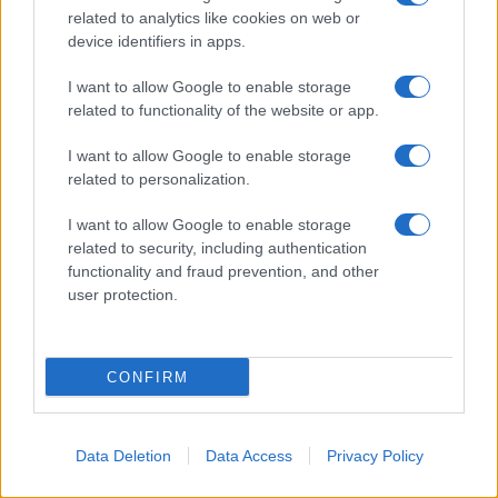
related to analytics like cookies on web or
device identifiers in apps.
I want to allow Google to enable storage
related to functionality of the website or app.
Berlino salva la privacy delle chat online –
I want to allow Google to enable storage
ma il rischio censura resta all’orizzonte
related to personalization.
17 Ottobre 2025 13:00
I want to allow Google to enable storage
related to security, including authentication
functionality and fraud prevention, and other
user protection.
#
UNA
FINESTRA
APERTA
CONFIRM
Una finestra aperta
Data Deletion
Data Access
Privacy Policy