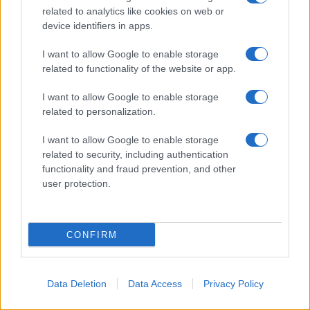
related to analytics like cookies on web or
device identifiers in apps.
#
LA
BELT
AND
ROAD
INITIATIVE
I want to allow Google to enable storage
related to functionality of the website or app.
I want to allow Google to enable storage
related to personalization.
I want to allow Google to enable storage
related to security, including authentication
functionality and fraud prevention, and other
Yunnan: Dove il tè incontra il caffè e la
user protection.
macadamia profuma di futuro
27 Ottobre 2025 10:00
CONFIRM
#
I
MEDIA
ALLA
GUERRA
Data Deletion
Data Access
Privacy Policy