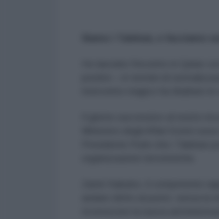
Siamo i Taleban, e facciamo su
Ho lasciato l'incontro in Qatar co
positivi – in termini di normaliz
intervento magico ha ribaltato le 
Il giorno successivo al nostro inc
Ministero degli Affari Esteri russo
Presidente Putin che i Taleban po
organizzazioni terroristiche.
Zamir Kabulov, il competente rapp
andato dritto al punto: senza la r
riconoscere la nuova amministraz