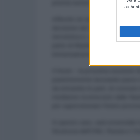
priorità numero uno dei Taleban: 
authenti
Affinché ciò avvenga, il Consigli
decisione del 2003 di designare
terroristica e, allo stesso tempo
parte di Washington devono cessa
immensamente arduo.
Il forum – la prossima sessione d
pazientemente lavorando passo d
da entrambe le parti, di costruire
mediatore riconosciuto dalle Nazi
per supervisionare l'intero proce
In questo caso, sarà essenziale i
Sicurezza dell'ONU, Russia e Cin