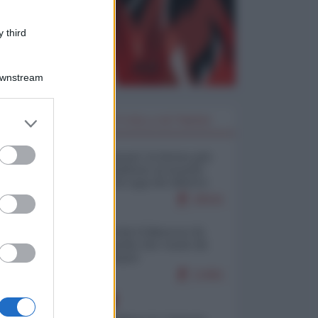
 third
Downstream
er and store
I PIÙ LETTI DELLA SETTIMANA
to grant or
ed purposes
Restare umani: la forma più
alta di ribellione al mondo
distopico di oggi (di Alberto
Bradanini)
20541
Ceuta: perché il Marocco fa
con noi quello che vuole (di
Alberto Negri)
12461
EUROPA