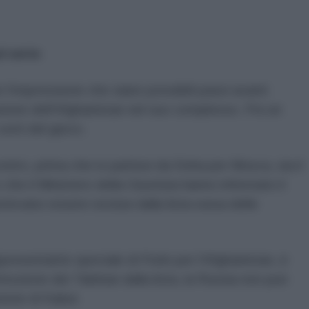
l serio
n l'impressione che siano possibili passi avanti
zazione dell'Afghanistan nel suo complesso. Poi un
sorti del gioco.
ontro, prima che io partissi da Doha per Mosca, sia il
 che il Ministero della Giustizia hanno informato il
tevano essere esclusi dalla lista russa delle
resentante speciale di Putin per l'Afghanistan, è
imozione dei Taleban dalla lista, la Russia non può
ione di Kabul.