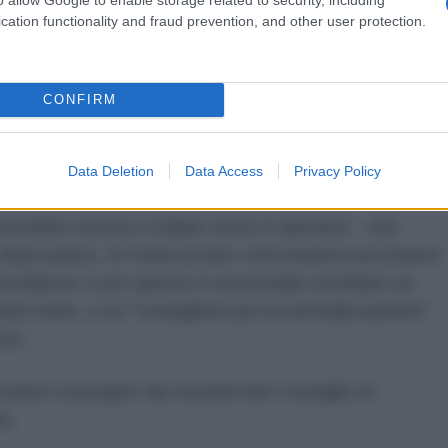
Hanno risposto: "La fine delle sanzioni".
cation functionality and fraud prevention, and other user protection.
o di Sicurezza delle Nazioni Unite deve revocare la
 diversi membri dei Taleban come organizzazione
CONFIRM
, la discriminazione/demonizzazione/sanzioni da
re. Allo stato attuale, questo rimane un compito
Data Deletion
Data Access
Privacy Policy
ovrebbe tenersi a Kabul, forse in autunno – sta
opo passo. Si tratta di fare concessioni successive
 la fiducia, e per questo è essenziale nominare un
oni Unite, o un "consigliere per la normalizzazione",
sso.
l pieno sostegno dei membri del Consiglio di
a.