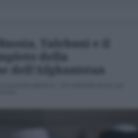
Russia, Talebani e il
mpleto della
e dell'Afghanistan
a un pacchetto gigantesco – che comprende petrolio, gas,
oviaria.