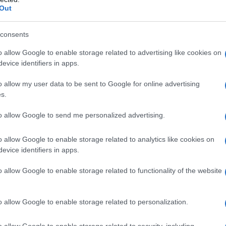
e nell'intersezione tra Asia centrale e meridionale.
Out
ani, abbiamo parlato a lungo di quando le sfide della
consents
ti di sviluppo, il ruolo di Russia-Cina e
o allow Google to enable storage related to advertising like cookies on
ione di Shanghai (SCO). Erano particolarmente
evice identifiers in apps.
to diverse domande.
o allow my user data to be sent to Google for online advertising
s.
o su una prospettiva parallela. Sta conducendo i
to allow Google to send me personalized advertising.
hought Forum
[Forum di pensiero sull'Afghanistan del
 svolta a Oslo a metà maggio e ha visto la
o allow Google to enable storage related to analytics like cookies on
ini e donne – e di una serie di diplomatici di Iran,
evice identifiers in apps.
i Uniti, Regno Unito e UE, tra gli altri.
o allow Google to enable storage related to functionality of the website
rum ruotano attorno alla questione estremamente
an con quell'entità sfocata che è la "comunità
o allow Google to enable storage related to personalization.
 direttamente ai miei tre interlocutori quale fosse la
o allow Google to enable storage related to security, including