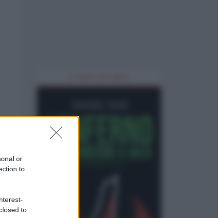
IL LIBRO DEL MESE
sonal or
ection to
nterest-
closed to