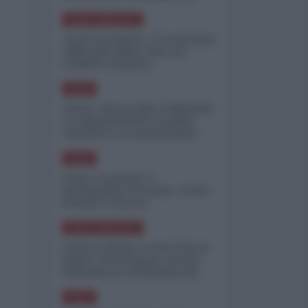
minimizzare le perdite
NORD-AMERICA
"Scorte al limite": il retroscena
CNN sulla difesa USA nel
conflitto iraniano
ASIA
Yemen, blocco Bab el-Mandab:
Le superpetroliere saudite
costrette a circumnavigare
l'Africa
ASIA
l'Iran era pronto a
bombardare l'Ucraina, cos'ha
fermato l'attacco
NORD-AMERICA
Guerra all'Iran, scorte USA al
limite: il Pentagono investe
miliardi per ricostituire gli
arsenali
ASIA