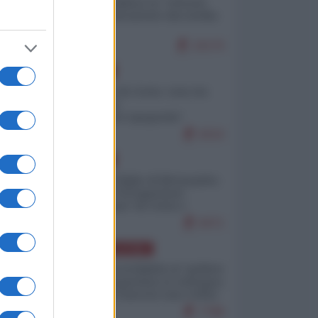
Quali sarebbero le “vittorie
ucraine” decantate dai media
italici?
10170
EUROPA
Invasione di Ceuta: cosa sta
accadendo
nell'enclave spagnola?
9210
EUROPA
Quando il figlio di Netanyahu
incitava "l'occupazione
musulmana" di Ceuta e
Melilla
8471
AMERICA LATINA
Dalla Convertibilità al "grillete
fiscal": l'Argentina si consegna
ai mercati (ancora una volta)
7788