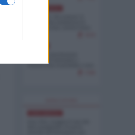
NORD-AMERICA
Il "mistero" dei numeri: il
governo Usa minimizza le
vittime in Iran, mentre fonti
interne...
7679
EUROPA
Mosca: le esercitazioni
nucleari di Germania e
Francia sono il preludio a una
guerra contro la Russia
7349
WORLD AFFAIRS
NORD-AMERICA
Iran-USA, scoppia il caso dei
dati manipolati: il nuovo
metodo del Pentagono per