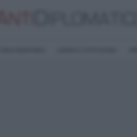
TURA E RESISTENZA
LAVORO E LOTTE SOCIALI
OPI