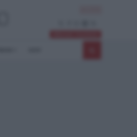
ACCEDI
Abbonati / Sostienici
NIONI
SHOP