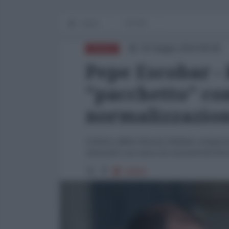
Home
OP-ED
02 Giugno 2024 09:00
RUSSIA
Pepe Escobar - 
"pacchetto" co
normalizzazion
L'intero affare Russia-Taleban comport
minerali e un sacco di connettività ferr
10062