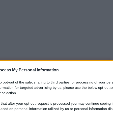
iti per sempre. Il tuo contributo fa la differenza:
ocess My Personal Information
mazione. L'ANTIDIPLOMATICO SEI ANCHE TU!
to opt-out of the sale, sharing to third parties, or processing of your per
formation for targeted advertising by us, please use the below opt-out s
 selection.
a 5€
Dona 15€
Scegli importo
 that after your opt-out request is processed you may continue seeing i
ased on personal information utilized by us or personal information dis