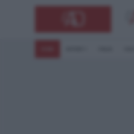
HOME
ESTERI
ITALIA
CUL