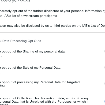
 prior to your opt-out.
rately opt-out of the further disclosure of your personal information by
lture
he IAB’s list of downstream participants.
pe]
tion may also be disclosed by us to third parties on the IAB’s List of 
 that may further disclose it to other third parties.
 that this website/app uses one or more Google services and may gath
l Data Processing Opt Outs
including but not limited to your visit or usage behaviour. You may click 
 to Google and its third-party tags to use your data for below specifi
 un incontro con tre rappresentanti di alto livello
o opt-out of the Sharing of my personal data.
ogle consent section.
Qatar, tra cui un membro fondatore dell'organismo (nel
In
el precedente governo talebano del 1996-2001. Per
o opt-out of the Sale of my Personal Data.
devono essere resi pubblici.
In
to opt-out of processing my Personal Data for Targeted
ato dal professor Sultan Barakat, che insegna al
ing.
versità Hamad bin Khalifa – in un campus eccezionale
In
e studenti da tutto il Sud Globale. Il Prof. Barakat è
o opt-out of Collection, Use, Retention, Sale, and/or Sharing
ersonal Data that Is Unrelated with the Purposes for which it
 – attori che conoscono tutto ciò che conta in Asia
lected.