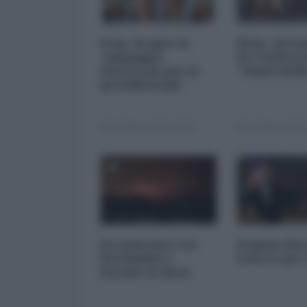
Iran. Si apre la
Siria. Ad 
campagna
la Confere
elettorale per le
"Amici della
presidenziali
24 Maggio 2013 00:00
24 Maggio 2013
Il confronto tra
Il piano Ker
Hezbollah e
Lavrov per 
Israele in Siria