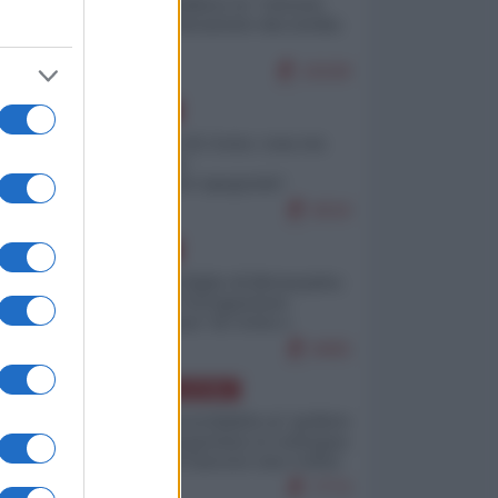
Quali sarebbero le “vittorie
ucraine” decantate dai media
italici?
10100
EUROPA
Invasione di Ceuta: cosa sta
accadendo
nell'enclave spagnola?
9210
EUROPA
Quando il figlio di Netanyahu
incitava "l'occupazione
musulmana" di Ceuta e
Melilla
8455
AMERICA LATINA
Dalla Convertibilità al "grillete
fiscal": l'Argentina si consegna
ai mercati (ancora una volta)
7773