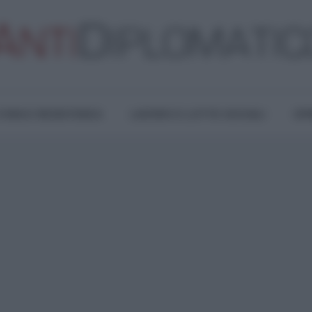
TURA E RESISTENZA
LAVORO E LOTTE SOCIALI
OPI