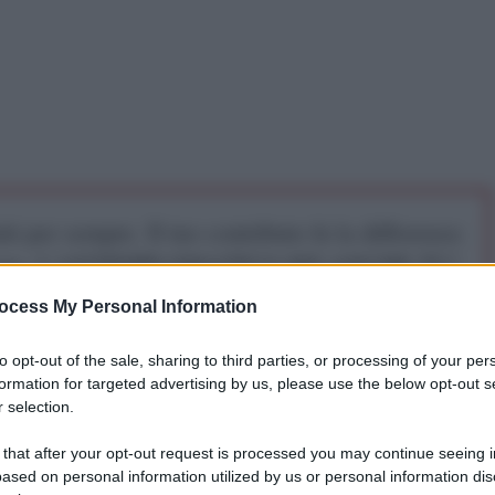
iti per sempre. Il tuo contributo fa la differenza:
mazione. L'ANTIDIPLOMATICO SEI ANCHE TU!
ocess My Personal Information
a 5€
Dona 15€
Scegli importo
to opt-out of the sale, sharing to third parties, or processing of your per
formation for targeted advertising by us, please use the below opt-out s
 selection.
iria” di Marrakesh ha ufficialmente riconosciuto la
 “legittimo rappresentante del popolo siriano” e ha
 that after your opt-out request is processed you may continue seeing i
ased on personal information utilized by us or personal information dis
ciare il potere per consentire “il processo di