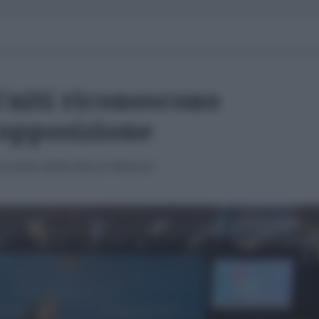
 Uniti riconoscono
opposizione
a Amici della Siria in Marocco