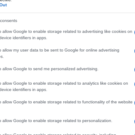
Out
consents
ATTENZIONE!
o allow Google to enable storage related to advertising like cookies on
evice identifiers in apps.
r reagire alla dittatura degli algoritmi.
o allow my user data to be sent to Google for online advertising
iDiplomatico lede un tuo diritto fondamentale.
s.
a vera informazione pluralista.
a alla nostra Lunga Marcia.
to allow Google to send me personalized advertising.
o allow Google to enable storage related to analytics like cookies on
evice identifiers in apps.
Abbonati!
o allow Google to enable storage related to functionality of the website
pure effettua una donazione
o allow Google to enable storage related to personalization.
o allow Google to enable storage related to security, including