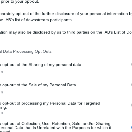
 prior to your opt-out.
onferenza, il leader della Coalizione, Ahmed Moaz Al
 Comunità Internazionale, in particolar modo la
rately opt-out of the further disclosure of your personal information by
e dell’eventuale uso di armi chimiche o biologiche
he IAB’s list of downstream participants.
.
E anche gli Stati Uniti hanno riconosciuto
tion may also be disclosed by us to third parties on the IAB’s List of 
ativo di rafforzare politicamente il fronte anti-
 that may further disclose it to other third parties.
sul regime di Damasco. Il riconoscimento è stato
 that this website/app uses one or more Google services and may gath
l Data Processing Opt Outs
 la coalizione, di recente ricostituita sotto la
including but not limited to your visit or usage behaviour. You may click 
rappresentasse tutta la società siriana, avesse legami
 to Google and its third-party tags to use your data for below specifi
o opt-out of the Sharing of my personal data.
ivesse pienamente i principi democratici.
ogle consent section.
In
a, che ha comunque escluso di fornire armi ai ribelli,
 della guerra civile siriana dal momento che il suo
o opt-out of the Sale of my Personal Data.
tinuo sostegno che Assad riceve da Iran, Russia e
In
a Coalizione Nazionale riuscirà ad assumere una
o riconosciuta da coloro che combattono la rivolta sul
to opt-out of processing my Personal Data for Targeted
ing.
In
 del riconoscimento, Obama ha anche comunicato che
o ad al-Qaeda e che in Siria combatte tra le fila dei
o opt-out of Collection, Use, Retention, Sale, and/or Sharing
ersonal Data that Is Unrelated with the Purposes for which it
a delle organizzazioni terroristiche.
lected.