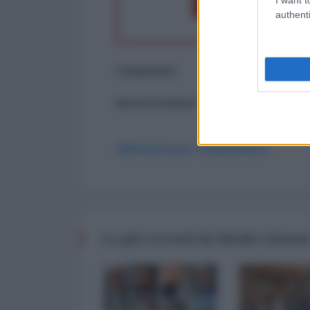
Dona 1€
Don
authenti
Commenti
ancora nessun commento
Abbonati per commentare
Le più recenti da Medio Orient