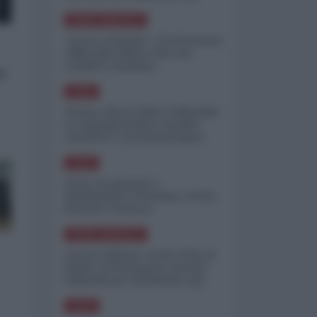
minimizzare le perdite
NORD-AMERICA
"Scorte al limite": il retroscena
CNN sulla difesa USA nel
conflitto iraniano
u
ASIA
Yemen, blocco Bab el-Mandab:
Le superpetroliere saudite
costrette a circumnavigare
l'Africa
ASIA
l'Iran era pronto a
bombardare l'Ucraina, cos'ha
fermato l'attacco
NORD-AMERICA
Guerra all'Iran, scorte USA al
limite: il Pentagono investe
miliardi per ricostituire gli
arsenali
ASIA