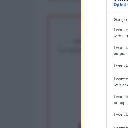
Opted 
Google 
I want t
web or d
Abbiamo poco tempo pe
I want t
La censura imposta a l'Ant
purpose
Rivendica un
Partecip
I want 
I want t
web or d
I want t
or app.
op
I want t
I want t