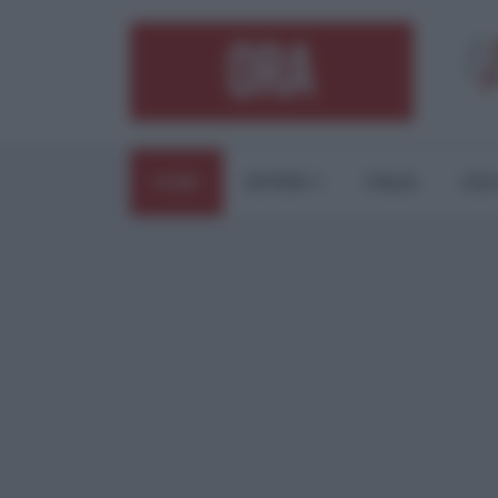
HOME
ESTERI
ITALIA
CUL