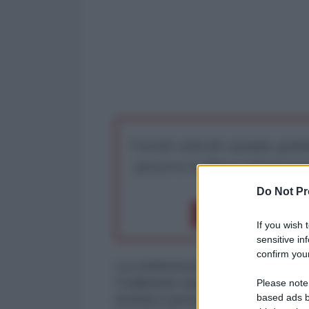
I nostri articoli saranno gratu
preserva la libera infor
Do Not Pr
Dona 1€
Don
If you wish 
sensitive in
confirm your
La conferenza degli “Amici della S
Coalizione nazionale siriana come
Please note
based ads b
invitato il presidente Assad a las