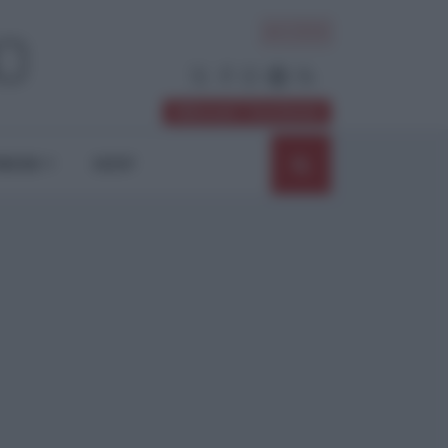
ACCEDI
Abbonati / Sostienici
NIONI
SHOP