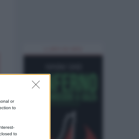
IL LIBRO DEL MESE
sonal or
ection to
nterest-
closed to