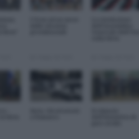
Amman,
L'Iran ad un mese
La risoluzione
nza
dalle elezioni
dell'Assemblea
 Siria"
presidenziali
Generale dell'On
sulla Siria
 00:00
17 Maggio 2013 00:00
17 Maggio 2013 00:00
ry -
Siria. Gli attentati
Il rilancio
la Siria
a Damasco
dell'Iniziativa di
pace araba