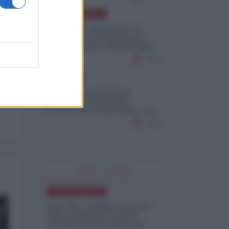
NORD-AMERICA
Il "mistero" dei numeri: il
governo Usa minimizza le
vittime in Iran, mentre fonti
interne...
7673
EUROPA
Mosca: le esercitazioni
nucleari di Germania e
Francia sono il preludio a una
guerra contro la Russia
7343
WORLD AFFAIRS
NORD-AMERICA
Iran-USA, scoppia il caso dei
dati manipolati: il nuovo
metodo del Pentagono per