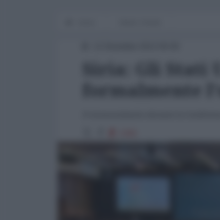
Home
Medio Oriente
12 Dicembre 2012 00:00
Siria: Gli Stati
formalmente l’
Il riconoscimento durante la Conferenz
1394