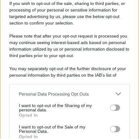
If you wish to opt-out of the sale, sharing to third parties, or
#
EXODUS
processing of your personal or sensitive information for
targeted advertising by us, please use the below opt-out
section to confirm your selection.
di Michelangelo Severgnini
Please note that after your opt-out request is processed you
may continue seeing interest-based ads based on personal
information utilized by us or personal information disclosed to
third parties prior to your opt-out.
La Trilogia del Rimosso di Michelangelo
You may separately opt-out of the further disclosure of your
Severgnini, prodotta da l'AntiDiplomatico,
personal information by third parties on the IAB’s list of
interamente in chiaro
downstream participants.
24 Luglio 2026 15:49
Personal Data Processing Opt Outs
This information may also be disclosed by us to third parties
on the IAB’s List of Downstream Participants that may further
I want to opt-out of the Sharing of my
disclose it to other third parties.
personal data.
#
GENERAZIONE
ANTIDIPLOMATICA
Opted In
Please note that this website/app uses one or more Google
services and may gather and store information including but
I want to opt-out of the Sale of my
Personal Data.
not limited to your visit or usage behaviour. You may click to
Opted In
grant or deny consent to Google and its third-party tags to