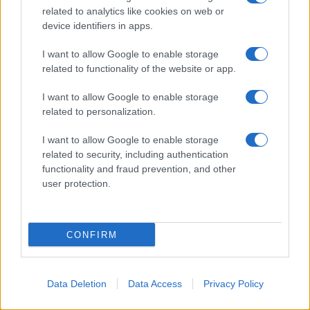
related to analytics like cookies on web or
27 Ottobre 2025 10:00
device identifiers in apps.
I want to allow Google to enable storage
related to functionality of the website or app.
#
I
MEDIA
ALLA
GUERRA
I want to allow Google to enable storage
related to personalization.
di Francesco Santoianni
I want to allow Google to enable storage
related to security, including authentication
functionality and fraud prevention, and other
user protection.
Milioni di chiamate spam? Colpa dello
Stato che non c’è più
CONFIRM
28 Luglio 2026 16:00
Data Deletion
Data Access
Privacy Policy