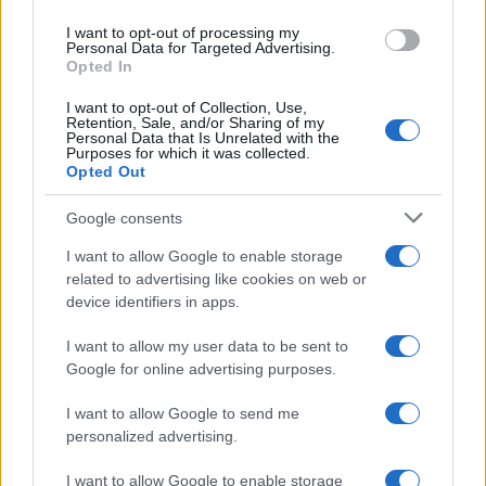
use your data for below specified purposes in below Google
I want to opt-out of processing my
consent section.
Personal Data for Targeted Advertising.
Quanto spenderà la Cina per la Difesa
Opted In
nel 2022? Molto meno degli Stati Uniti
I want to opt-out of Collection, Use,
Retention, Sale, and/or Sharing of my
La Redazione de l'AntiDiplomatico
Personal Data that Is Unrelated with the
Purposes for which it was collected.
06 Marzo 2022 17:47
Opted Out
Difesa e Intelligence è anche su Telegram. Clicca qui per
Google consents
entrare nel canale e restare sempre aggiornato La crescita
I want to allow Google to enable storage
della spesa cinese per la Difesa davvero è in forte
related to advertising like cookies on web or
aumento,...
device identifiers in apps.
DIFESA
I want to allow my user data to be sent to
Google for online advertising purposes.
I want to allow Google to send me
personalized advertising.
I want to allow Google to enable storage