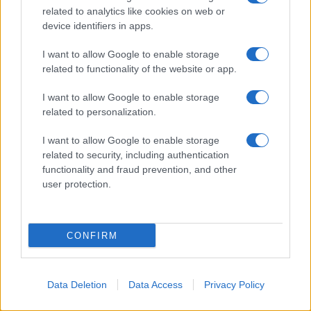
DIFESA
related to analytics like cookies on web or
device identifiers in apps.
I want to allow Google to enable storage
related to functionality of the website or app.
I want to allow Google to enable storage
related to personalization.
I want to allow Google to enable storage
related to security, including authentication
functionality and fraud prevention, and other
user protection.
CONFIRM
Data Deletion
Data Access
Privacy Policy