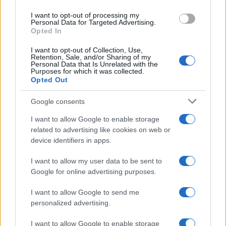
use your data for below specified purposes in below Google
I want to opt-out of processing my
consent section.
Personal Data for Targeted Advertising.
Opted In
I want to opt-out of Collection, Use,
Retention, Sale, and/or Sharing of my
Personal Data that Is Unrelated with the
Purposes for which it was collected.
Opted Out
Gli Stati Uniti "ritireranno" l'intera
flotta di caccia F-15 dal Giappone.
Google consents
Arrivano gli F-22 stealth?
I want to allow Google to enable storage
related to advertising like cookies on web or
La Redazione de l'AntiDiplomatico
device identifiers in apps.
28 Ottobre 2022 17:18
I want to allow my user data to be sent to
Difesa e Intelligence è anche su Telegram. Clicca qui per
Google for online advertising purposes.
entrare nel canale e restare sempre aggiornato Il
I want to allow Google to send me
Pentagono prevede di sostituire l'intera flotta di caccia F-
personalized advertising.
15 (almeno 50 unità),...
I want to allow Google to enable storage