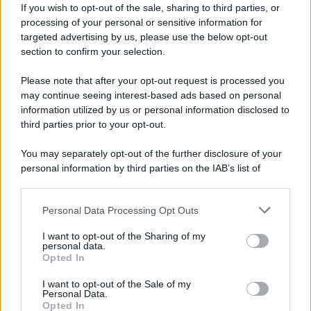
Gli Stati Uniti stanno perdendo “la Guerra
If you wish to opt-out of the sale, sharing to third parties, or
Mondiale a pezzi”?
processing of your personal or sensitive information for
targeted advertising by us, please use the below opt-out
25 Giugno 2026 10:00
section to confirm your selection.
Please note that after your opt-out request is processed you
may continue seeing interest-based ads based on personal
#
EXODUS
information utilized by us or personal information disclosed to
third parties prior to your opt-out.
di Michelangelo Severgnini
You may separately opt-out of the further disclosure of your
personal information by third parties on the IAB’s list of
downstream participants.
Personal Data Processing Opt Outs
This information may also be disclosed by us to third parties
La Trilogia del Rimosso di Michelangelo
on the IAB’s List of Downstream Participants that may further
Severgnini, prodotta da l'AntiDiplomatico,
I want to opt-out of the Sharing of my
disclose it to other third parties.
personal data.
interamente in chiaro
Opted In
Please note that this website/app uses one or more Google
24 Luglio 2026 15:49
services and may gather and store information including but
I want to opt-out of the Sale of my
Personal Data.
not limited to your visit or usage behaviour. You may click to
Opted In
grant or deny consent to Google and its third-party tags to