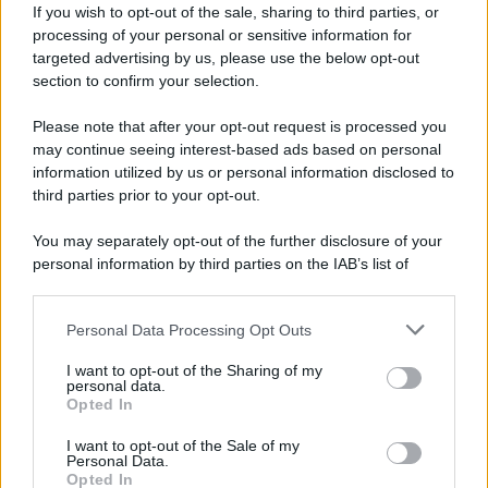
If you wish to opt-out of the sale, sharing to third parties, or
Dalla Convertibilità al "grillete fiscal":
processing of your personal or sensitive information for
l'Argentina si consegna ai mercati (ancora
targeted advertising by us, please use the below opt-out
una volta)
section to confirm your selection.
01 Agosto 2026 19:07
Please note that after your opt-out request is processed you
may continue seeing interest-based ads based on personal
information utilized by us or personal information disclosed to
#
ECONOMIA
E
DINTORNI
third parties prior to your opt-out.
You may separately opt-out of the further disclosure of your
di Giuseppe Masala
personal information by third parties on the IAB’s list of
downstream participants.
Personal Data Processing Opt Outs
This information may also be disclosed by us to third parties
on the IAB’s List of Downstream Participants that may further
I want to opt-out of the Sharing of my
disclose it to other third parties.
personal data.
Gli Stati Uniti stanno perdendo “la Guerra
Opted In
Please note that this website/app uses one or more Google
Mondiale a pezzi”?
services and may gather and store information including but
I want to opt-out of the Sale of my
25 Giugno 2026 10:00
Personal Data.
not limited to your visit or usage behaviour. You may click to
Opted In
grant or deny consent to Google and its third-party tags to