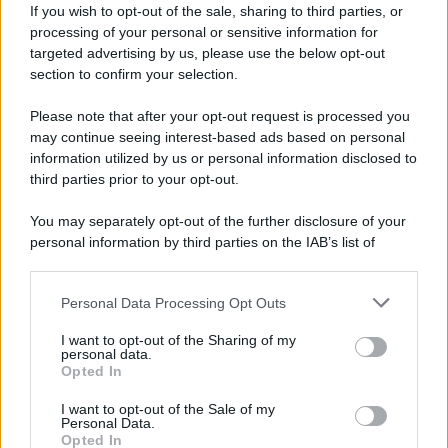
If you wish to opt-out of the sale, sharing to third parties, or
di Fabio Massimo Paernti
processing of your personal or sensitive information for
targeted advertising by us, please use the below opt-out
section to confirm your selection.
Please note that after your opt-out request is processed you
may continue seeing interest-based ads based on personal
"Mentre noi giochiamo con i chatbot, la
information utilized by us or personal information disclosed to
Cina si è presa il futuro dell'IA" (VIDEO)
third parties prior to your opt-out.
24 Giugno 2026 08:00
You may separately opt-out of the further disclosure of your
personal information by third parties on the IAB’s list of
downstream participants.
#
RETHINK.POWER
Personal Data Processing Opt Outs
This information may also be disclosed by us to third parties
on the IAB’s List of Downstream Participants that may further
I want to opt-out of the Sharing of my
disclose it to other third parties.
di Alessandro Bartoloni
personal data.
Opted In
Please note that this website/app uses one or more Google
services and may gather and store information including but
I want to opt-out of the Sale of my
Personal Data.
not limited to your visit or usage behaviour. You may click to
Opted In
grant or deny consent to Google and its third-party tags to