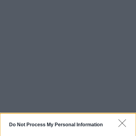
#
GEOGRAFIE
DEL
POTERE
Do Not Process My Personal Information