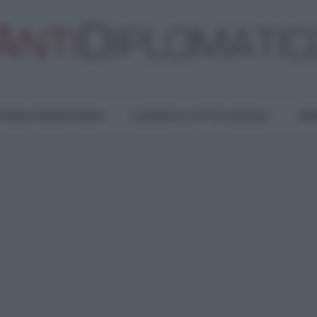
TURA E RESISTENZA
LAVORO E LOTTE SOCIALI
OPI