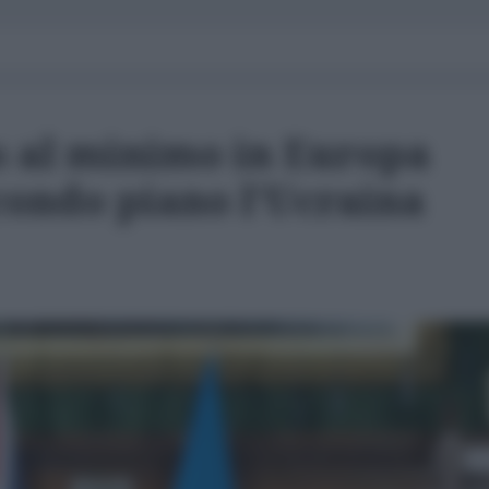
as al minimo in Europa
ondo piano l'Ucraina