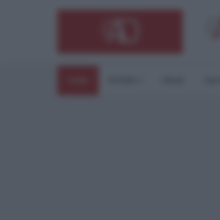
HOME
ESTERI
ITALIA
CUL