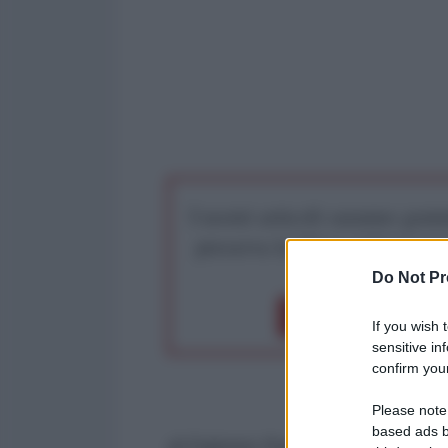
I nostri articoli saranno gratu
preserva la libera infor
Do Not Pr
Dona 1€
Don
If you wish 
sensitive in
confirm your
Please note
based ads b
di Fabrizio Poggi per l'AntiDiplo