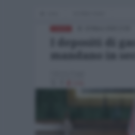
Home
IN PRIMO PIANO
18 Marzo 2026 13:00
EUROPA
I depositi di g
mandano in sec
Fabrizio Poggi
4745