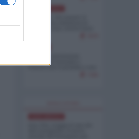
NORD-AMERICA
Il "mistero" dei numeri: il
governo Usa minimizza le
vittime in Iran, mentre fonti
interne...
7679
EUROPA
Mosca: le esercitazioni
nucleari di Germania e
Francia sono il preludio a una
guerra contro la Russia
7349
WORLD AFFAIRS
NORD-AMERICA
Iran-USA, scoppia il caso dei
dati manipolati: il nuovo
metodo del Pentagono per