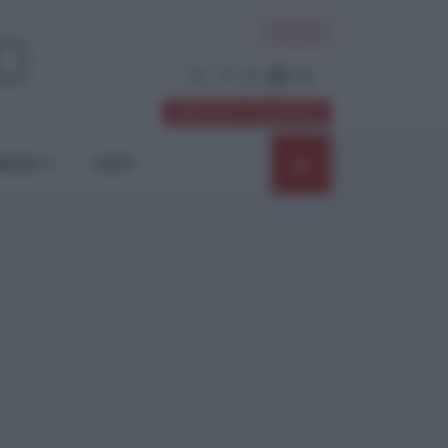
ACCEDI
Abbonati / Sostienici
NIONI
SHOP