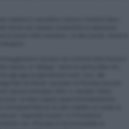
o esplicito il cancelliere tedesco Friedrich Merz:
le finché non saranno soddisfatte le aspirazioni
 al tavolo delle trattative»; in altre parole, finché la
trategica».
ell'atteggiamento europeo nei confronti della Russia è
ine sparso, al “dialogo”, dietro la spinta della crisi
rno agli approvvigionamenti russi. Così, alle
 belga Bart de Wever, secondo cui l'Europa non può
te senza il sostegno USA» e, dunque, l'unica
 accordo, ha fatto seguito quasi immediatamente
se Emmanuel Macron di voler stabilire un canale di
ia per i negoziati di pace. E il Presidente
hiarato che «l'Europa si sta avvicinando al