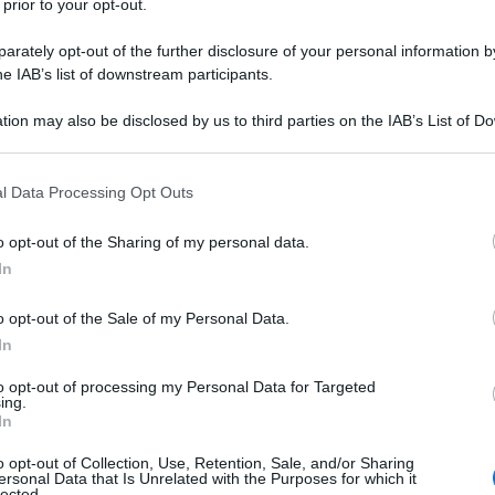
 prior to your opt-out.
rately opt-out of the further disclosure of your personal information by
he IAB’s list of downstream participants.
gli atteggiamenti europei nei confronti della Russia.
tion may also be disclosed by us to third parties on the IAB’s List of 
 that may further disclose it to other third parties.
ell'attacco portato per interposta persona attraverso
. L'altro, che si sta particolarmente sviluppando con
 that this website/app uses one or more Google services and may gath
l Data Processing Opt Outs
including but not limited to your visit or usage behaviour. You may click 
'Iran e, specificamente, con lo spaventoso acuirsi
 to Google and its third-party tags to use your data for below specifi
elle caute aperture, egoisticamente interessate, al
o opt-out of the Sharing of my personal data.
ogle consent section.
 parzialissimo, ritorno alle fonti di
In
stino dell'Ucraina vistosamente passato in
o opt-out of the Sale of my Personal Data.
In
to opt-out of processing my Personal Data for Targeted
sante della questione, pur rimanendo oltremodo
ing.
estino dei colloqui russo-americano-ucraini sul
In
ro che i paesi UE abbiano promesso al regime di Kiev
o opt-out of Collection, Use, Retention, Sale, and/or Sharing
ersonal Data that Is Unrelated with the Purposes for which it
i guerra, allo scopo di impedire un accordo di pace
lected.