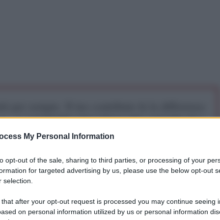
iti per sempre. Il tuo contributo fa la differenza:
mazione. L'ANTIDIPLOMATICO SEI ANCHE TU!
ocess My Personal Information
a 5€
Dona 15€
Scegli importo
to opt-out of the sale, sharing to third parties, or processing of your per
formation for targeted advertising by us, please use the below opt-out s
 selection.
 that after your opt-out request is processed you may continue seeing i
ased on personal information utilized by us or personal information dis
matico