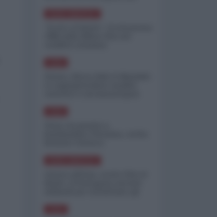
minimizzare le perdite
NORD-AMERICA
"Scorte al limite": il retroscena
CNN sulla difesa USA nel
conflitto iraniano
ASIA
Yemen, blocco Bab el-Mandab:
Le superpetroliere saudite
costrette a circumnavigare
l'Africa
ASIA
l'Iran era pronto a
bombardare l'Ucraina, cos'ha
fermato l'attacco
NORD-AMERICA
Guerra all'Iran, scorte USA al
limite: il Pentagono investe
miliardi per ricostituire gli
arsenali
ASIA