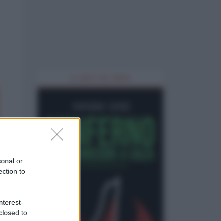
IL LIBRO DEL MESE
sonal or
ection to
nterest-
closed to