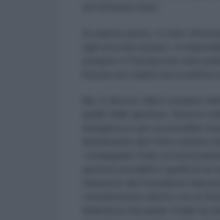
sul territorio russo.
Su questo punto, è stato oltremod
ogni accordo di pace «è impossibi
europee e l'Europa non sarà seduta
Russia non subirà una sconfitta s
Ma, si diceva, l'altro versante d
quello delle aperture, finora in ord
energetica e per un possibile rito
dichiarazioni del Primo ministro
«strangolare Putin economicamen
opzione possibile è quella di un
l'annuncio del Presidente france
comunicazione diretto con la Russ
finlandese Alexander Stubb ha dic