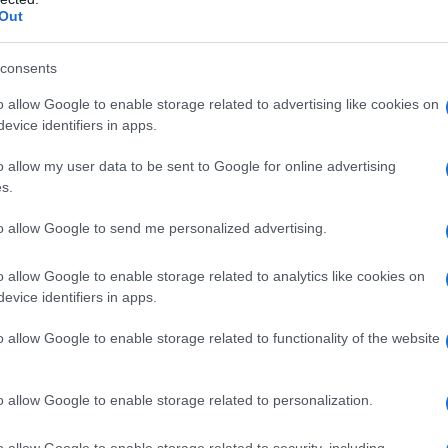
one. Secondo Dmitrij Suslov, vicedirettore del Centro
Out
atteggiamento dei vertici UE riguardo la questione
consents
to, dalla preoccupazione delle élite europee per le
ha alcun interesse alla pace. Una pace senza una
o allow Google to enable storage related to advertising like cookies on
evice identifiers in apps.
oni di Anchorage rappresenta una sconfitta strategica
i attuali leader europei». I quali, d'altra parte, si
o allow my user data to be sent to Google for online advertising
 che, con la continuazione della guerra, a lungo
s.
rie risorse e, nel giro di un anno e mezzo o due
to allow Google to send me personalized advertising.
na crisi economica o una carenza di volontari,
 impopolari. Per quanto riguarda l'Ucraina, afferma
o allow Google to enable storage related to analytics like cookies on
o periodo di tempo, «possa essere annientata, non
evice identifiers in apps.
 possa scomparire non solo come regime di Kiev, ma
o allow Google to enable storage related to functionality of the website
nno collaterale. Il loro obiettivo principale è
o allow Google to enable storage related to personalization.
untare sul prolungamento del conflitto, accelerando
o allow Google to enable storage related to security, including