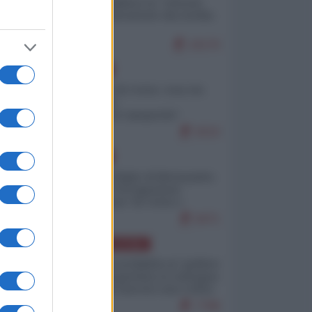
Quali sarebbero le “vittorie
ucraine” decantate dai media
italici?
10170
EUROPA
Invasione di Ceuta: cosa sta
accadendo
nell'enclave spagnola?
9210
EUROPA
Quando il figlio di Netanyahu
incitava "l'occupazione
musulmana" di Ceuta e
Melilla
8471
AMERICA LATINA
Dalla Convertibilità al "grillete
fiscal": l'Argentina si consegna
ai mercati (ancora una volta)
7788