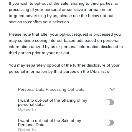
If you wish to opt-out of the sale, sharing to third parties, or
processing of your personal or sensitive information for
targeted advertising by us, please use the below opt-out
section to confirm your selection.
Please note that after your opt-out request is processed you
may continue seeing interest-based ads based on personal
information utilized by us or personal information disclosed to
third parties prior to your opt-out.
I PIÙ LETTI DELLA SETTIMANA
You may separately opt-out of the further disclosure of your
personal information by third parties on the IAB’s list of
Restare umani: la forma più alta di ribellione al
downstream participants.
mondo distopico di oggi (di Alberto Bradanini)
21764
Personal Data Processing Opt Outs
This information may also be disclosed by us to third parties
on the IAB’s List of Downstream Participants that may further
Ceuta: perché il Marocco fa con noi quello che vuole
I want to opt-out of the Sharing of my
disclose it to other third parties.
(di Alberto Negri)
personal data.
Opted In
12602
Please note that this website/app uses one or more Google
services and may gather and store information including but
I want to opt-out of the Sale of my
EUROPA
Personal Data.
not limited to your visit or usage behaviour. You may click to
Opted In
Invasione di Ceuta: cosa sta accadendo
grant or deny consent to Google and its third-party tags to