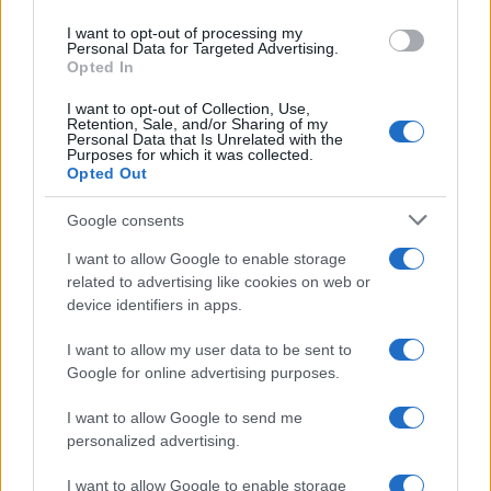
nell'enclave spagnola?
use your data for below specified purposes in below Google
I want to opt-out of processing my
consent section.
9273
Personal Data for Targeted Advertising.
Opted In
EUROPA
I want to opt-out of Collection, Use,
Quando il figlio di Netanyahu incitava
Retention, Sale, and/or Sharing of my
"l'occupazione musulmana" di Ceuta e Melilla
Personal Data that Is Unrelated with the
Purposes for which it was collected.
8609
Opted Out
AMERICA LATINA
Google consents
Dalla Convertibilità al "grillete fiscal": l'Argentina si
consegna ai mercati (ancora una volta)
I want to allow Google to enable storage
7892
related to advertising like cookies on web or
device identifiers in apps.
EUROPA
Mosca: le esercitazioni nucleari di Germania e
I want to allow my user data to be sent to
Francia sono il preludio a una guerra contro la
Google for online advertising purposes.
Russia
7493
I want to allow Google to send me
personalized advertising.
EUROPA
Petro accusa Netanyahu di essere responsabile
I want to allow Google to enable storage