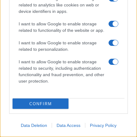
importo
related to analytics like cookies on web or
device identifiers in apps.
I want to allow Google to enable storage
related to functionality of the website or app.
Commenti
I want to allow Google to enable storage
ancora nessun commento
related to personalization.
I want to allow Google to enable storage
Abbonati per commentare
related to security, including authentication
functionality and fraud prevention, and other
user protection.
Le più recenti da Finanza
CONFIRM
Data Deletion
Data Access
Privacy Policy