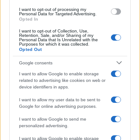
use your data for below specified purposes in below Google
ATTENZIONE!
I want to opt-out of processing my
consent section.
Personal Data for Targeted Advertising.
Opted In
Abbiamo poco tempo per reagire alla dittatura degli
algoritmi.
I want to opt-out of Collection, Use,
Retention, Sale, and/or Sharing of my
La censura imposta a l'AntiDiplomatico lede un tuo
Personal Data that Is Unrelated with the
Purposes for which it was collected.
diritto fondamentale.
Opted Out
Rivendica una vera informazione pluralista.
Partecipa alla nostra Lunga Marcia.
Google consents
I want to allow Google to enable storage
Abbonati!
related to advertising like cookies on web or
device identifiers in apps.
oppure effettua una donazione
I want to allow my user data to be sent to
Google for online advertising purposes.
I want to allow Google to send me
Dona 1€
Dona 5€
Dona 15€
personalized advertising.
Scegli
I want to allow Google to enable storage