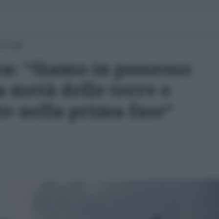
 13:00
za: “Siamo in possesso
 metà delle terre e
e nella prima fase”