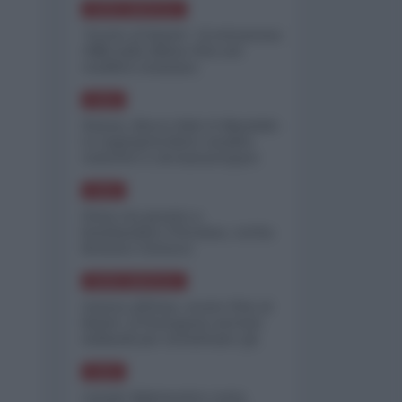
NORD-AMERICA
"Scorte al limite": il retroscena
CNN sulla difesa USA nel
conflitto iraniano
ASIA
Yemen, blocco Bab el-Mandab:
Le superpetroliere saudite
costrette a circumnavigare
l'Africa
ASIA
l'Iran era pronto a
bombardare l'Ucraina, cos'ha
fermato l'attacco
NORD-AMERICA
Guerra all'Iran, scorte USA al
limite: il Pentagono investe
miliardi per ricostituire gli
arsenali
ASIA
Canale diplomatico resta