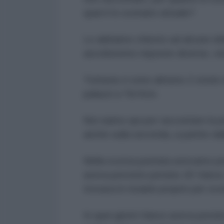
qual è lo scenario attuale?
Lo abbiamo chiesto ad alcune del
ascolteremo risposte diverse, visi
Tuttavia vi sono almeno 2 storie 
palazzi a Tel Aviv.
Noi siamo qui per raccontare la 
anche sulla seconda, a partire dal
Nella scorsa puntata avevamo pr
aveva previste persino JD Vance, 
trovava in Israele proprio per sco
In quei giorni Vance aveva persin