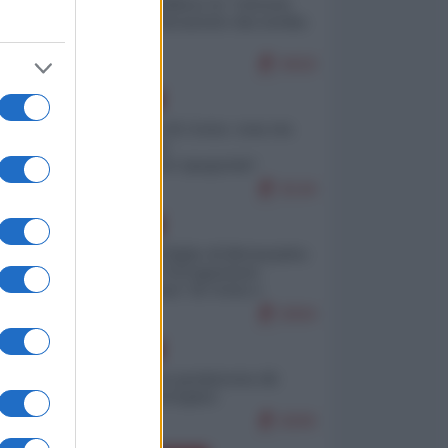
Quali sarebbero le “vittorie
ucraine” decantate dai media
italici?
9419
EUROPA
Invasione di Ceuta: cosa sta
accadendo
nell'enclave spagnola?
9144
EUROPA
Quando il figlio di Netanyahu
incitava "l'occupazione
musulmana" di Ceuta e
Melilla
8304
EUROPA
Geopolitica predatoria (di
Marco Travaglio)
8200