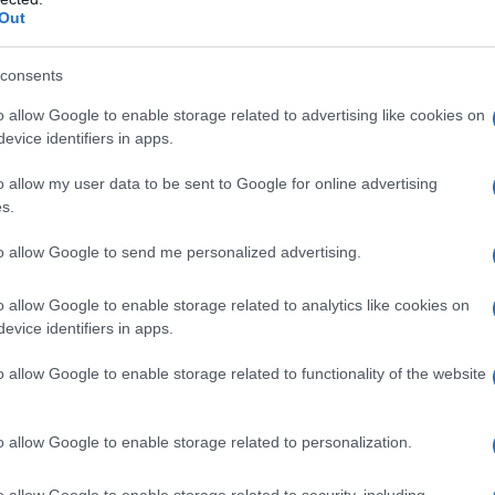
a di Michelangelo Severgnini e Rabi Bouallegue.
Out
consents
o allow Google to enable storage related to advertising like cookies on
riva oggi al suo 133° giorno. Ha fin qui
evice identifiers in apps.
nazioni, di cui 110.105 già inviati a Gaza.
o allow my user data to be sent to Google for online advertising
s.
to allow Google to send me personalized advertising.
apocalissegaza
o allow Google to enable storage related to analytics like cookies on
evice identifiers in apps.
o allow Google to enable storage related to functionality of the website
la decima puntata.
o allow Google to enable storage related to personalization.
o allow Google to enable storage related to security, including