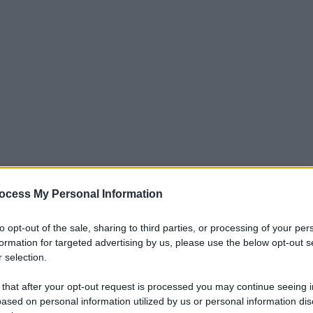
iti per sempre. Il tuo contributo fa la differenza:
ocess My Personal Information
mazione. L'ANTIDIPLOMATICO SEI ANCHE TU!
to opt-out of the sale, sharing to third parties, or processing of your per
formation for targeted advertising by us, please use the below opt-out s
 selection.
a 5€
Dona 15€
Scegli importo
 that after your opt-out request is processed you may continue seeing i
ased on personal information utilized by us or personal information dis