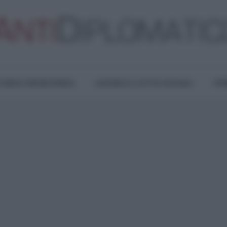
TURA E RESISTENZA
LAVORO E LOTTE SOCIALI
OPI