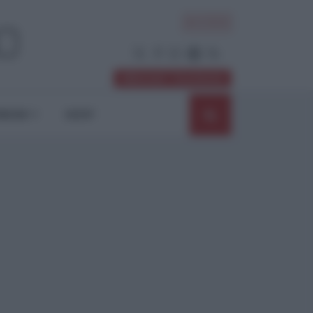
ACCEDI
Abbonati / Sostienici
NIONI
SHOP