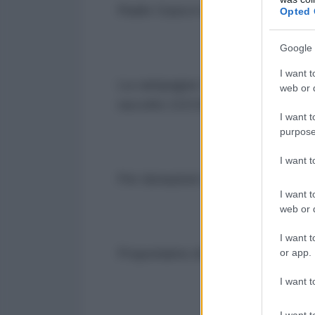
Radio Gaza è un programma a cur
Opted 
Google 
I want t
La campagna “Apocalisse Gaza” ar
web or d
raccolto 110.674 euro da 1.451 do
I want t
purpose
I want 
Per donazioni:
https://paypal.me/
I want t
web or d
I want t
Proponiamo di seguito i testi del
or app.
I want t
I want t