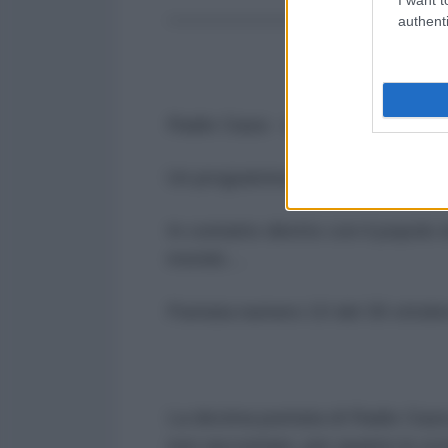
——————————————
authenti
Radio Gaza - cronache dalla Res
Un programma di Michelangelo S
In contatto diretto con il popolo
mondo…
Puntata numero 10 del 30 ottob
La decima puntata di Radio Gaza
non raccontare, per quanto lo sce