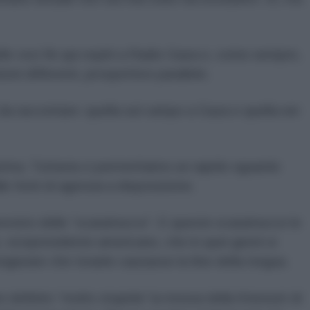
le voci fin qui ospiti a Radio Gaza e, come sempre,
oni differenti, prospettive parallele.
da raccontare: quella sul campo a Gaza e quella nei
prima. Tuttavia ci permettiamo un rapido sguardo
le fonti di agenzia a disposizione.
evisto delle “scaramucce”. E queste scaramucce le
vicepresidente americano, che in quei giorni si
ngiurare che Israele causasse la fine della tregua.
o definito “molto stupida” la mossa della Knesset di