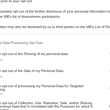
 prior to your opt-out.
rately opt-out of the further disclosure of your personal information by
he IAB’s list of downstream participants.
tion may also be disclosed by us to third parties on the IAB’s List of 
 that may further disclose it to other third parties.
 that this website/app uses one or more Google services and may gath
 di Radio Gaza, pubblicata sul canale YouTube
l Data Processing Opt Outs
including but not limited to your visit or usage behaviour. You may click 
 to Google and its third-party tags to use your data for below specifi
o opt-out of the Sharing of my personal data.
ogle consent section.
In
o opt-out of the Sale of my Personal Data.
In
to opt-out of processing my Personal Data for Targeted
?
v=8u3hHzEFL2w
ing.
In
o opt-out of Collection, Use, Retention, Sale, and/or Sharing
ersonal Data that Is Unrelated with the Purposes for which it
lected.