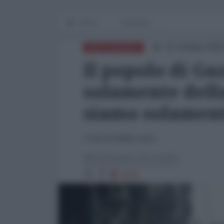
Home
EXODUS
31 Ottobre 2025
MEDITERRANEO
Il popolo di Ga
solamente della
siamo solament
I testi di Radio Gaza
Michelangelo Severgnini
2615