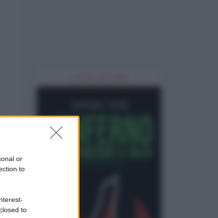
IL LIBRO DEL MESE
sonal or
ection to
nterest-
closed to