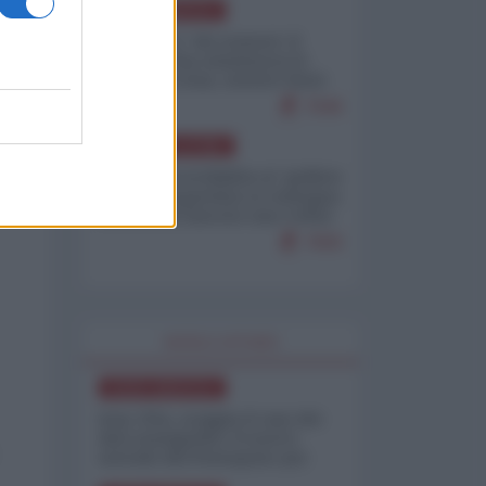
NORD-AMERICA
Il "mistero" dei numeri: il
governo Usa minimizza le
vittime in Iran, mentre fonti
interne...
7646
AMERICA LATINA
Dalla Convertibilità al "grillete
fiscal": l'Argentina si consegna
ai mercati (ancora una volta)
7600
WORLD AFFAIRS
NORD-AMERICA
Iran-USA, scoppia il caso dei
dati manipolati: il nuovo
metodo del Pentagono per
minimizzare le perdite