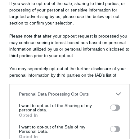
If you wish to opt-out of the sale, sharing to third parties, or
processing of your personal or sensitive information for
La Trilogia del Rimosso di Michelangelo
targeted advertising by us, please use the below opt-out
Severgnini, prodotta da l'AntiDiplomatico,
interamente in chiaro
section to confirm your selection.
24 Luglio 2026 15:49
Please note that after your opt-out request is processed you
may continue seeing interest-based ads based on personal
information utilized by us or personal information disclosed to
third parties prior to your opt-out.
#
GENERAZIONE
ANTIDIPLOMATICA
You may separately opt-out of the further disclosure of your
personal information by third parties on the IAB’s list of
downstream participants.
Personal Data Processing Opt Outs
This information may also be disclosed by us to third parties
on the IAB’s List of Downstream Participants that may further
I want to opt-out of the Sharing of my
disclose it to other third parties.
personal data.
Opted In
Please note that this website/app uses one or more Google
Berlino salva la privacy delle chat online –
services and may gather and store information including but
ma il rischio censura resta all’orizzonte
I want to opt-out of the Sale of my
Personal Data.
not limited to your visit or usage behaviour. You may click to
17 Ottobre 2025 13:00
Opted In
grant or deny consent to Google and its third-party tags to