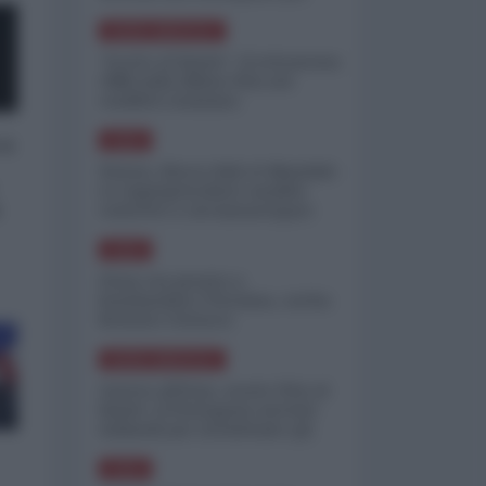
minimizzare le perdite
NORD-AMERICA
"Scorte al limite": il retroscena
CNN sulla difesa USA nel
conflitto iraniano
 a
ASIA
Yemen, blocco Bab el-Mandab:
Le superpetroliere saudite
o
costrette a circumnavigare
l'Africa
ASIA
l'Iran era pronto a
bombardare l'Ucraina, cos'ha
fermato l'attacco
NORD-AMERICA
Guerra all'Iran, scorte USA al
limite: il Pentagono investe
miliardi per ricostituire gli
arsenali
ASIA