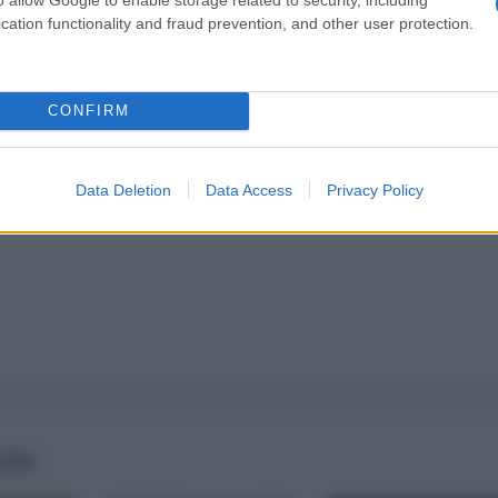
pure effettua una donazione
cation functionality and fraud prevention, and other user protection.
a 5€
Dona 15€
Scegli importo
CONFIRM
Data Deletion
Data Access
Privacy Policy
AIRS