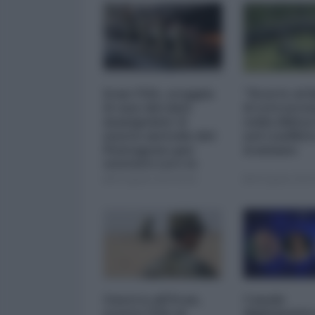
Iran-USA, scoppia
"Scorte al l
il caso dei dati
il retrosce
manipolati: il
sulla difes
nuovo metodo del
nel conflitt
Pentagono per
iraniano
minimizzare le
perdite
05 Agosto 2026 09:00
05 Agosto 2026 
Guerra all'Iran,
Canale
scorte USA al
diplomatico