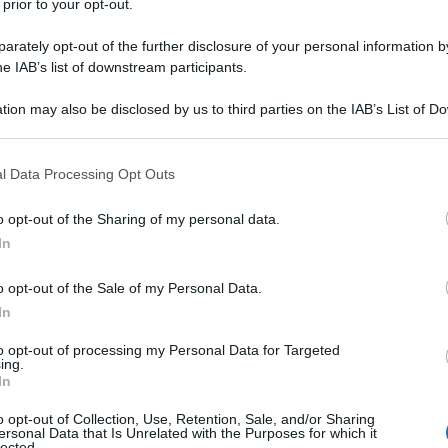
 prior to your opt-out.
tro libanese Najib Mikati, riferendosi ai regolari
rately opt-out of the further disclosure of your personal information by
esercito israeliano al confine, nonché agli attacchi
he IAB’s list of downstream participants.
ione araba.
tion may also be disclosed by us to third parties on the IAB’s List of 
 that may further disclose it to other third parties.
te da Israele costate la vita a decine di persone e il
kati ha ribadito che "non ci sono parole per esprimere
 that this website/app uses one or more Google services and may gath
l Data Processing Opt Outs
including but not limited to your visit or usage behaviour. You may click 
 to Google and its third-party tags to use your data for below specifi
o opt-out of the Sharing of my personal data.
ogle consent section.
In
o opt-out of the Sale of my Personal Data.
ibanese, Abdallah Bou Habib, ha riferito che oggi "non
In
 vivendo "un momento terrificante". "Abbiamo paura
to opt-out of processing my Personal Data for Targeted
vogliamo una guerra", ha sottolineato.
ing.
In
o opt-out of Collection, Use, Retention, Sale, and/or Sharing
IDIPLOMATICO
ersonal Data that Is Unrelated with the Purposes for which it
lected.