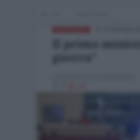
Home
WORLD AFFAIRS
19 Settembre 2
MEDITERRANEO
Il primo minist
guerra"
La Redazione de l'AntiDiplomatico
2095