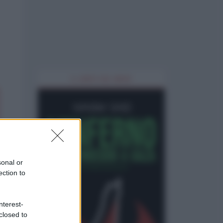
IL LIBRO DEL MESE
sonal or
ection to
nterest-
closed to