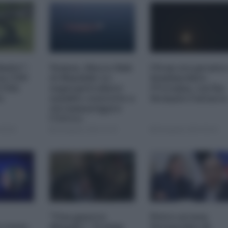
imite":
Yemen, blocco Bab
l'Iran era pronto
na CNN
el-Mandab: Le
bombardare
a USA
superpetroliere
l'Ucraina, cos'ha
o
saudite costrette a
fermato l'attacc
circumnavigare
l'Africa
09:00
04 Agosto 2026 12:30
04 Agosto 2026 09:30
"Una guerra
Petro accusa
 resta
illegale": Trump
Netanyahu di