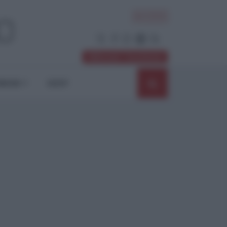
ACCEDI
Abbonati / Sostienici
NIONI
SHOP