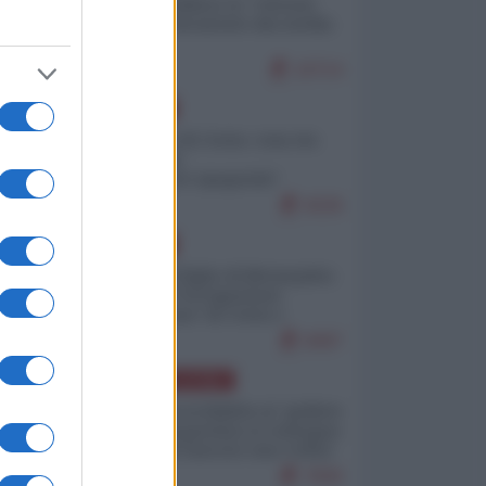
Quali sarebbero le “vittorie
ucraine” decantate dai media
italici?
10714
EUROPA
Invasione di Ceuta: cosa sta
accadendo
nell'enclave spagnola?
9226
EUROPA
Quando il figlio di Netanyahu
incitava "l'occupazione
musulmana" di Ceuta e
Melilla
8497
AMERICA LATINA
Dalla Convertibilità al "grillete
fiscal": l'Argentina si consegna
ai mercati (ancora una volta)
7830