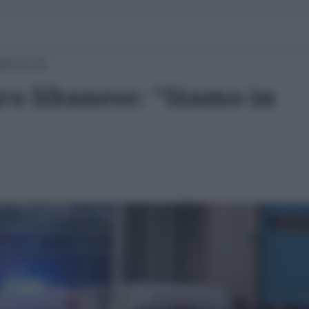
024 12:36
ro libanese: "Siamo in