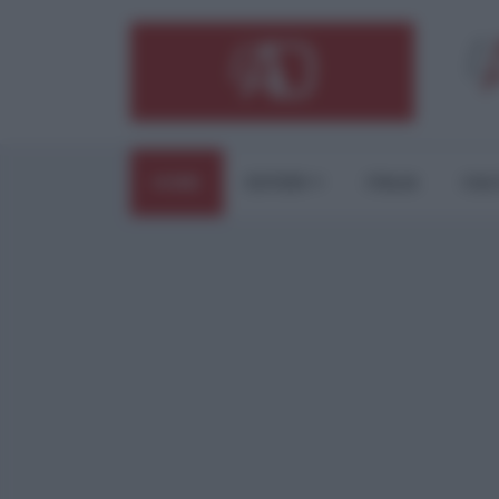
HOME
ESTERI
ITALIA
CUL