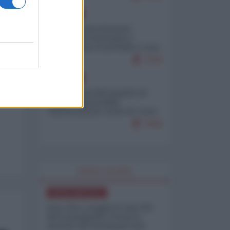
EUROPA
Mosca: le esercitazioni
nucleari di Germania e
Francia sono il preludio a una
guerra contro la Russia
7370
EUROPA
Petro accusa Netanyahu di
essere responsabile
"dell'invasione civile di Ceuta
da parte dei marocchini"
7045
WORLD AFFAIRS
NORD-AMERICA
Iran-USA, scoppia il caso dei
dati manipolati: il nuovo
metodo del Pentagono per