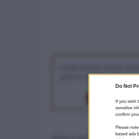
I nostri articoli saranno gratu
preserva la libera infor
Do Not Pr
Dona 1€
Don
If you wish 
sensitive in
confirm your
Please note
based ads b
"Siamo in guerra, visto ciò che i