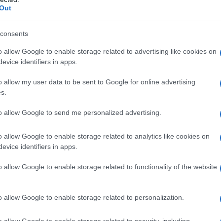
stata registrata in data 08/09/2015 presso il Tribunale civile di
Out
gistro di stampa. Per ogni informazione, richiesta, consiglio e
ico.it
consents
o allow Google to enable storage related to advertising like cookies on
evice identifiers in apps.
ATTENZIONE!
o allow my user data to be sent to Google for online advertising
s.
r reagire alla dittatura degli algoritmi.
to allow Google to send me personalized advertising.
iDiplomatico lede un tuo diritto fondamentale.
a vera informazione pluralista.
o allow Google to enable storage related to analytics like cookies on
evice identifiers in apps.
a alla nostra Lunga Marcia.
o allow Google to enable storage related to functionality of the website
Abbonati!
o allow Google to enable storage related to personalization.
o allow Google to enable storage related to security, including