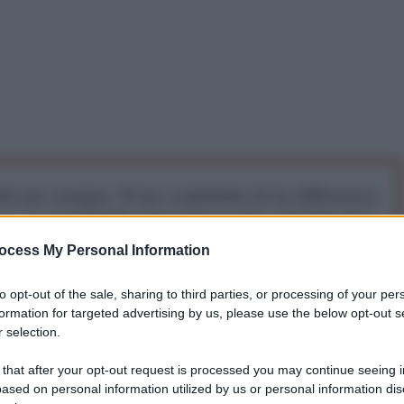
iti per sempre. Il tuo contributo fa la differenza:
mazione. L'ANTIDIPLOMATICO SEI ANCHE TU!
ocess My Personal Information
a 5€
Dona 15€
Scegli importo
to opt-out of the sale, sharing to third parties, or processing of your per
formation for targeted advertising by us, please use the below opt-out s
 selection.
 that after your opt-out request is processed you may continue seeing i
ased on personal information utilized by us or personal information dis
l nostro popolo nel sud del Libano sta vivendo da 11