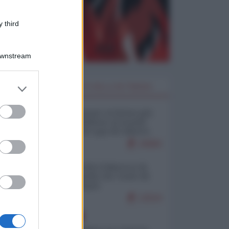
 third
Downstream
er and store
I PIÙ LETTI DELLA SETTIMANA
to grant or
ed purposes
Restare umani: la forma più
alta di ribellione al mondo
distopico di oggi (di Alberto
Bradanini)
20890
Ceuta: perché il Marocco fa
con noi quello che vuole (di
Alberto Negri)
12519
EUROPA