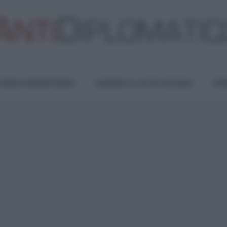
TURA E RESISTENZA
LAVORO E LOTTE SOCIALI
OPI