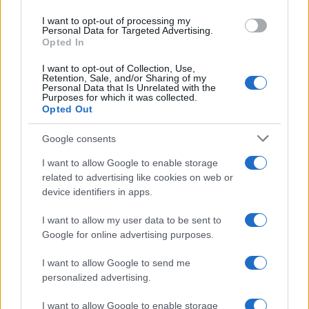
Canale diplomatico resta aperto: cosa si sono detti i
ministri di Iran e Arabia Saudita
use your data for below specified purposes in below Google
I want to opt-out of processing my
consent section.
Personal Data for Targeted Advertising.
NORD-AMERICA
Opted In
"Una guerra illegale": Trump minimizza le perdite in
I want to opt-out of Collection, Use,
Iran, ma i dati lo smentiscono
Retention, Sale, and/or Sharing of my
Personal Data that Is Unrelated with the
Purposes for which it was collected.
EUROPA
Opted Out
Petro accusa Netanyahu di essere responsabile
"dell'invasione civile di Ceuta da parte dei
Google consents
marocchini"
I want to allow Google to enable storage
related to advertising like cookies on web or
device identifiers in apps.
I want to allow my user data to be sent to
Google for online advertising purposes.
I want to allow Google to send me
personalized advertising.
I want to allow Google to enable storage