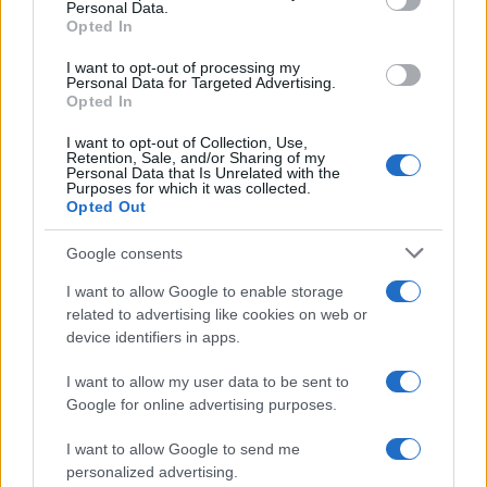
Personal Data.
sviluppo comune sino-italiano
not limited to your visit or usage behaviour. You may click to
Opted In
grant or deny consent to Google and its third-party tags to
06 Agosto 2026 08:00
use your data for below specified purposes in below Google
I want to opt-out of processing my
consent section.
Personal Data for Targeted Advertising.
Opted In
#
SCELTI
DAL
PEOPLE'S
DAILY
I want to opt-out of Collection, Use,
Retention, Sale, and/or Sharing of my
Personal Data that Is Unrelated with the
Purposes for which it was collected.
Opted Out
Google consents
I want to allow Google to enable storage
related to advertising like cookies on web or
device identifiers in apps.
Registro di ispezione di un drone
intelligente
I want to allow my user data to be sent to
30 Luglio 2026 09:00
Google for online advertising purposes.
I want to allow Google to send me
personalized advertising.