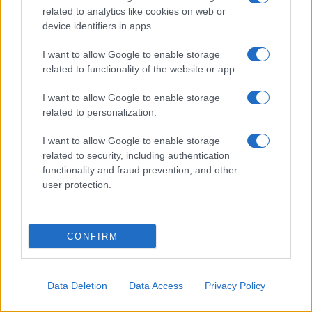
related to analytics like cookies on web or
Canale diplomatico resta aperto: cosa si sono detti i
device identifiers in apps.
ministri di Iran e Arabia Saudita
I want to allow Google to enable storage
NORD-AMERICA
related to functionality of the website or app.
"Una guerra illegale": Trump minimizza le perdite in
Iran, ma i dati lo smentiscono
I want to allow Google to enable storage
related to personalization.
EUROPA
Petro accusa Netanyahu di essere responsabile
I want to allow Google to enable storage
"dell'invasione civile di Ceuta da parte dei
related to security, including authentication
marocchini"
functionality and fraud prevention, and other
user protection.
CONFIRM
Data Deletion
Data Access
Privacy Policy