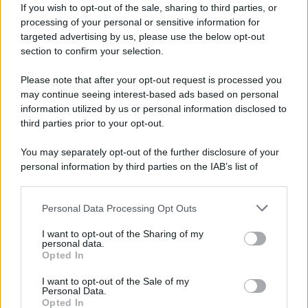
If you wish to opt-out of the sale, sharing to third parties, or
processing of your personal or sensitive information for
targeted advertising by us, please use the below opt-out
La governance cinese vista dai
section to confirm your selection.
rappresentanti italiani e la visione dello
sviluppo comune sino-italiano
Please note that after your opt-out request is processed you
may continue seeing interest-based ads based on personal
06 Agosto 2026 08:00
information utilized by us or personal information disclosed to
third parties prior to your opt-out.
You may separately opt-out of the further disclosure of your
#
SCELTI
DAL
PEOPLE'S
DAILY
personal information by third parties on the IAB’s list of
downstream participants.
Personal Data Processing Opt Outs
This information may also be disclosed by us to third parties
on the IAB’s List of Downstream Participants that may further
I want to opt-out of the Sharing of my
disclose it to other third parties.
personal data.
Opted In
Please note that this website/app uses one or more Google
services and may gather and store information including but
I want to opt-out of the Sale of my
Registro di ispezione di un drone
Personal Data.
not limited to your visit or usage behaviour. You may click to
Opted In
intelligente
grant or deny consent to Google and its third-party tags to