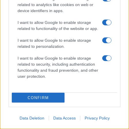
related to analytics like cookies on web or
device identifiers in apps.
di Francesco Santoianni
I want to allow Google to enable storage
related to functionality of the website or app.
I want to allow Google to enable storage
related to personalization.
Milioni di chiamate spam? Colpa dello
I want to allow Google to enable storage
Stato che non c’è più
related to security, including authentication
28 Luglio 2026 16:00
functionality and fraud prevention, and other
user protection.
#
NATIVI
CONFIRM
di Raffaella Milandri
Data Deletion
Data Access
Privacy Policy