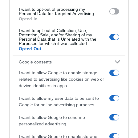
25 Giugno 2026 10:00
use your data for below specified purposes in below Google
I want to opt-out of processing my
consent section.
Personal Data for Targeted Advertising.
Opted In
#
EXODUS
I want to opt-out of Collection, Use,
Retention, Sale, and/or Sharing of my
Personal Data that Is Unrelated with the
Purposes for which it was collected.
di Michelangelo Severgnini
Opted Out
Google consents
I want to allow Google to enable storage
related to advertising like cookies on web or
La Trilogia del Rimosso di Michelangelo
device identifiers in apps.
Severgnini, prodotta da l'AntiDiplomatico,
interamente in chiaro
I want to allow my user data to be sent to
24 Luglio 2026 15:49
Google for online advertising purposes.
I want to allow Google to send me
personalized advertising.
#
GENERAZIONE
ANTIDIPLOMATICA
I want to allow Google to enable storage