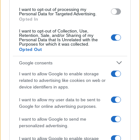
20 Luglio 2026 10:00
use your data for below specified purposes in below Google
I want to opt-out of processing my
consent section.
Personal Data for Targeted Advertising.
Opted In
#
EDITORIALI
I want to opt-out of Collection, Use,
Retention, Sale, and/or Sharing of my
Personal Data that Is Unrelated with the
Purposes for which it was collected.
Opted Out
Google consents
I want to allow Google to enable storage
related to advertising like cookies on web or
device identifiers in apps.
Cina, Russia e Iran, io ve l’avevo detto (di
Vito Petrocelli)
I want to allow my user data to be sent to
07 Agosto 2026 18:00
Google for online advertising purposes.
I want to allow Google to send me
personalized advertising.
#
STORIA
IN
DIRETTA
I want to allow Google to enable storage