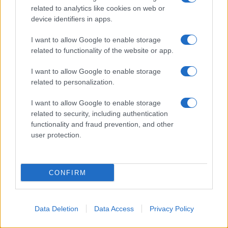
related to analytics like cookies on web or
device identifiers in apps.
di Loretta Napoleoni
I want to allow Google to enable storage
related to functionality of the website or app.
I want to allow Google to enable storage
related to personalization.
"Black Rock non perde mai" – l'allarme di
Volpi sulla bolla tecnologica
I want to allow Google to enable storage
related to security, including authentication
27 Giugno 2026 16:24
functionality and fraud prevention, and other
user protection.
#
MONDISUD
CONFIRM
di Fabrizio Verde
Data Deletion
Data Access
Privacy Policy