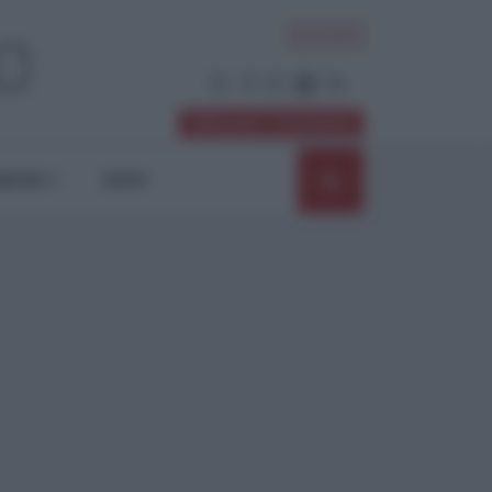
ACCEDI
Abbonati / Sostienici
NIONI
SHOP