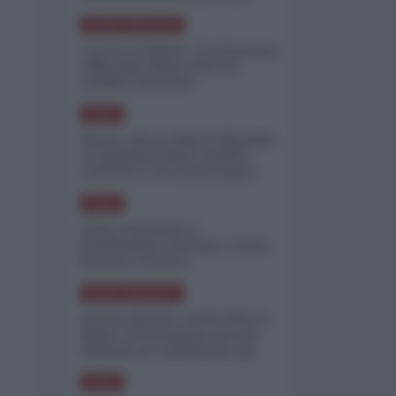
minimizzare le perdite
NORD-AMERICA
"Scorte al limite": il retroscena
CNN sulla difesa USA nel
conflitto iraniano
ASIA
Yemen, blocco Bab el-Mandab:
Le superpetroliere saudite
costrette a circumnavigare
l'Africa
ASIA
l'Iran era pronto a
bombardare l'Ucraina, cos'ha
fermato l'attacco
NORD-AMERICA
Guerra all'Iran, scorte USA al
limite: il Pentagono investe
miliardi per ricostituire gli
arsenali
ASIA