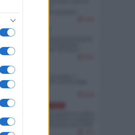
Invasione di Ceuta: cosa sta
accadendo
nell'enclave spagnola?
9281
EUROPA
Quando il figlio di Netanyahu
incitava "l'occupazione
musulmana" di Ceuta e
Melilla
8627
ITALIA
Il turismo di massa e i
"risvegli" del Corriere della
sera
8025
AMERICA LATINA
Dalla Convertibilità al "grillete
fiscal": l'Argentina si consegna
ai mercati (ancora una volta)
7917