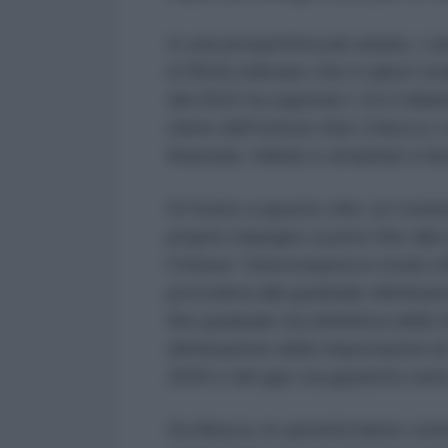
In una prospettiva più ampia, i cal
(CREA) indicano che il valore tot
dal 2022 ha superato i 213 miliar
stime dell’Istituto Kiel, il blocco
finanziari, militari e umanitari a fa
Di fronte a queste cifre, la Comm
proprio impegno a porre fine alla
l’Unione “interromperà in modo e
procederà alla graduale eliminazi
fine graduale ma definitiva delle 
eliminazione delle importazioni d
2026 e del gas via gasdotto entr
Da Mosca, le autorità hanno com