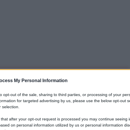
iti per sempre. Il tuo contributo fa la differenza:
ocess My Personal Information
mazione. L'ANTIDIPLOMATICO SEI ANCHE TU!
to opt-out of the sale, sharing to third parties, or processing of your per
formation for targeted advertising by us, please use the below opt-out s
 selection.
a 5€
Dona 15€
Scegli importo
 that after your opt-out request is processed you may continue seeing i
ased on personal information utilized by us or personal information dis