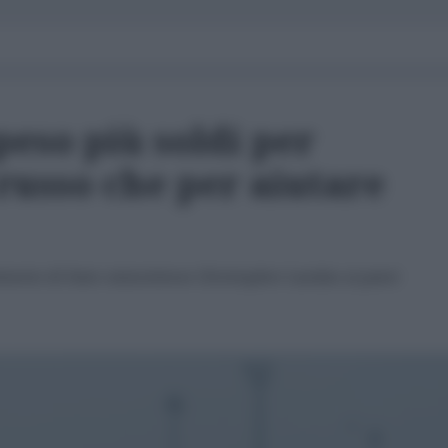
peso più soldi per
russo che per aiutare
timento di Stato statunitense Christopher Landau ai paesi