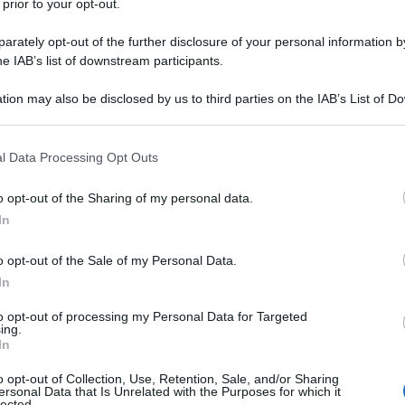
 prior to your opt-out.
rately opt-out of the further disclosure of your personal information by
ofonde questioni sulla coerenza delle politiche
he IAB’s list of downstream participants.
dell’amministrazione statunitense ha affermato che le
tion may also be disclosed by us to third parties on the IAB’s List of 
iù risorse finanziarie all’acquisto di gas russo che
 that may further disclose it to other third parties.
uciale seguito all’inizio delle ostilità.
 that this website/app uses one or more Google services and may gath
l Data Processing Opt Outs
including but not limited to your visit or usage behaviour. You may click 
icano Christopher Landau, intervenuto sabato, ha
 to Google and its third-party tags to use your data for below specifi
o opt-out of the Sharing of my personal data.
ostenere la sua tesi. Secondo l’analisi, tra il gennaio
ogle consent section.
In
ell’operazione militare speciale – e il dicembre
 alla Casa Bianca del presidente Donald Trump – i
o opt-out of the Sale of my Personal Data.
 professano tra i più stretti alleati di Kiev, hanno
In
etiche russe che per sostenere l’Ucraina.
to opt-out of processing my Personal Data for Targeted
ing.
In
almente sollecitato il Dipartimento di Stato a
losione del conflitto e il ritorno di Trump, le nazioni
o opt-out of Collection, Use, Retention, Sale, and/or Sharing
ersonal Data that Is Unrelated with the Purposes for which it
maggiori fondi alla Russia o all’Ucraina. "Sono
lected.