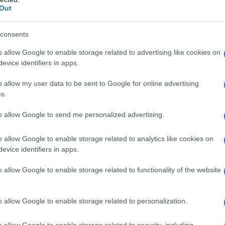
Out
risposta fosse la Russia, e di gran lunga!", ha
questi paesi avevano legato il loro futuro energetico
consents
i quanto, né di come (nel complesso) ciò
o allow Google to enable storage related to advertising like cookies on
ina".
evice identifiers in apps.
l’alto funzionario ha condiviso un grafico illustrativo
o allow my user data to be sent to Google for online advertising
a alla Russia sono rappresentati in blu, mentre quelli
s.
enziando visivamente il divario.
to allow Google to send me personalized advertising.
o allow Google to enable storage related to analytics like cookies on
evice identifiers in apps.
o allow Google to enable storage related to functionality of the website
h my trip to Europe this week, I asked the
her the nations of Europe had provided
o allow Google to enable storage related to personalization.
) Russia or (b) Ukraine between the
uary 2022 and President Trump’s return to
o allow Google to enable storage related to security, including