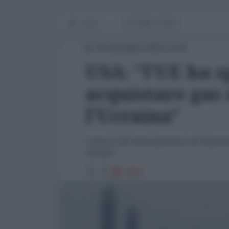
Home
IN PRIMO PIANO
06 Dicembre 2025 22:00
USA: "l'UE ha s
acquistare gas 
l'Ucraina"
L'attacco del Sottosegretario del Dipar
europei
1956