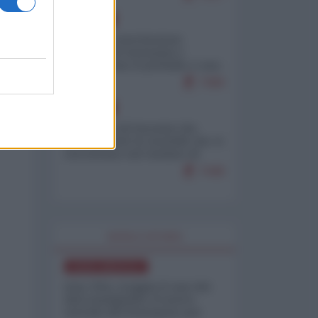
EUROPA
Mosca: le esercitazioni
nucleari di Germania e
Francia sono il preludio a una
guerra contro la Russia
7499
EUROPA
La mappa di Eurostat che
smonta tutte le storielle che vi
raccontano sul turismo di
massa
7448
WORLD AFFAIRS
NORD-AMERICA
Iran-USA, scoppia il caso dei
dati manipolati: il nuovo
metodo del Pentagono per