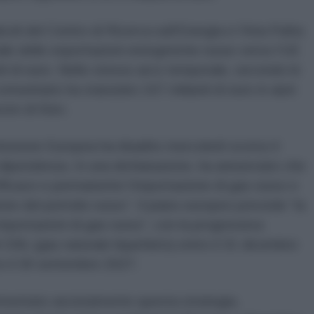
coli del Centro di Ricerca sull’Energia e l’Aria Pulita
ale delle esportazioni energetiche russe verso l’UE
di di euro. Nello stesso arco temporale, secondo le
 comunitario ha stanziato 167 miliardi di euro in aiuti
vore di Kiev.
issione Europea ha ribadito mercoledì scorso il
 dipendenza. In una dichiarazione, ha annunciato che
fficace e permanente l’importazione di gas russo e
one del petrolio russo”. Il piano europeo prevede “la
importazioni di gas russo”, con la progressiva
i GNL (gas naturale liquefatto) entro il 31 dicembre
o il 30 settembre 2027.
mentato asciutamente questa strategia,