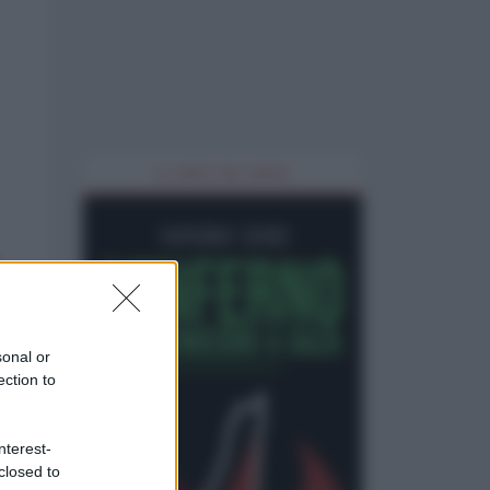
IL LIBRO DEL MESE
sonal or
ection to
nterest-
closed to