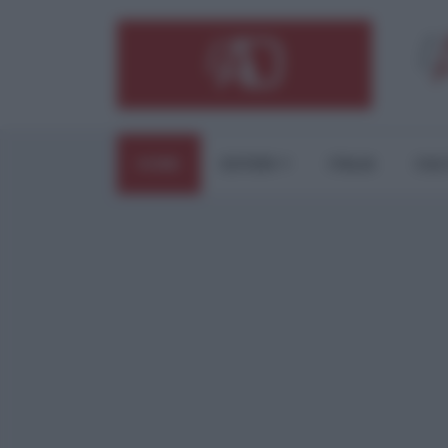
HOME
ESTERI
ITALIA
CUL