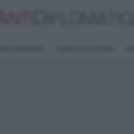
TURA E RESISTENZA
LAVORO E LOTTE SOCIALI
OPI