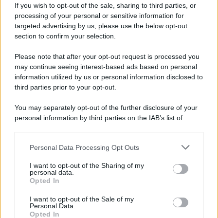
sono detti i ministri di Iran e Arabia
If you wish to opt-out of the sale, sharing to third parties, or
Saudita
processing of your personal or sensitive information for
targeted advertising by us, please use the below opt-out
section to confirm your selection.
03 Agosto 2026 08:00
Please note that after your opt-out request is processed you
may continue seeing interest-based ads based on personal
information utilized by us or personal information disclosed to
third parties prior to your opt-out.
You may separately opt-out of the further disclosure of your
personal information by third parties on the IAB’s list of
downstream participants.
Personal Data Processing Opt Outs
This information may also be disclosed by us to third parties
on the IAB’s List of Downstream Participants that may further
I want to opt-out of the Sharing of my
disclose it to other third parties.
personal data.
Opted In
Please note that this website/app uses one or more Google
services and may gather and store information including but
"Una guerra illegale": Trump minimizza le
I want to opt-out of the Sale of my
Personal Data.
not limited to your visit or usage behaviour. You may click to
perdite in Iran, ma i dati lo smentiscono
Opted In
grant or deny consent to Google and its third-party tags to