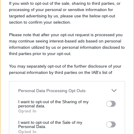
If you wish to opt-out of the sale, sharing to third parties, or
processing of your personal or sensitive information for
targeted advertising by us, please use the below opt-out
section to confirm your selection.
Please note that after your opt-out request is processed you
may continue seeing interest-based ads based on personal
information utilized by us or personal information disclosed to
third parties prior to your opt-out.
You may separately opt-out of the further disclosure of your
personal information by third parties on the IAB’s list of
downstream participants.
Personal Data Processing Opt Outs
This information may also be disclosed by us to third parties
on the IAB’s List of Downstream Participants that may further
I want to opt-out of the Sharing of my
disclose it to other third parties.
personal data.
Opted In
Please note that this website/app uses one or more Google
services and may gather and store information including but
I want to opt-out of the Sale of my
Personal Data.
not limited to your visit or usage behaviour. You may click to
Opted In
grant or deny consent to Google and its third-party tags to