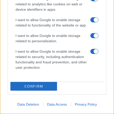
related to analytics like cookies on web or
device identifiers in apps.
I want to allow Google to enable storage
related to functionality of the website or app.
I want to allow Google to enable storage
related to personalization.
I want to allow Google to enable storage
related to security, including authentication
functionality and fraud prevention, and other
user protection.
CONFIRM
I PIÙ LETTI DELLA SETTIMANA
Data Deletion
Data Access
Privacy Policy