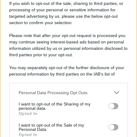
If you wish to opt-out of the sale, sharing to third parties, or
processing of your personal or sensitive information for
targeted advertising by us, please use the below opt-out
section to confirm your selection.
Please note that after your opt-out request is processed you
may continue seeing interest-based ads based on personal
information utilized by us or personal information disclosed to
third parties prior to your opt-out.
You may separately opt-out of the further disclosure of your
personal information by third parties on the IAB’s list of
downstream participants.
Personal Data Processing Opt Outs
This information may also be disclosed by us to third parties
on the IAB’s List of Downstream Participants that may further
I want to opt-out of the Sharing of my
disclose it to other third parties.
personal data.
Opted In
Please note that this website/app uses one or more Google
services and may gather and store information including but
I want to opt-out of the Sale of my
Personal Data.
not limited to your visit or usage behaviour. You may click to
500 morti sospette post-vaccino nel
Opted In
grant or deny consent to Google and its third-party tags to