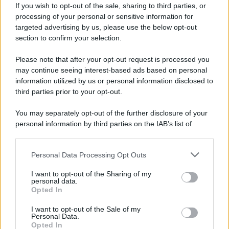
Il classismo del Covid
If you wish to opt-out of the sale, sharing to third parties, or
processing of your personal or sensitive information for
Agata Iacono
29 Marzo 2021 17:00
targeted advertising by us, please use the below opt-out
section to confirm your selection.
Il covid è classista? Fino ad oggi la comunicazione
draghista si è adoperata per vendere una visione unitaria di
Please note that after your opt-out request is processed you
un paese che soffre insieme, che deve dichiarare guerra
may continue seeing interest-based ads based on personal
information utilized by us or personal information disclosed to
alla povertà,...
third parties prior to your opt-out.
CINA
You may separately opt-out of the further disclosure of your
personal information by third parties on the IAB’s list of
downstream participants.
Personal Data Processing Opt Outs
This information may also be disclosed by us to third parties
on the IAB’s List of Downstream Participants that may further
I want to opt-out of the Sharing of my
disclose it to other third parties.
personal data.
Opted In
Please note that this website/app uses one or more Google
services and may gather and store information including but
I want to opt-out of the Sale of my
Personal Data.
not limited to your visit or usage behaviour. You may click to
Opted In
grant or deny consent to Google and its third-party tags to