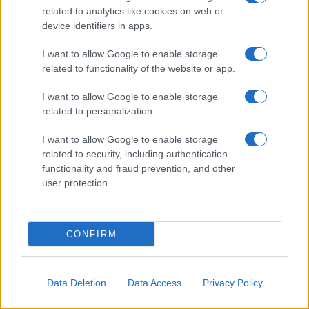
related to analytics like cookies on web or
device identifiers in apps.
I want to allow Google to enable storage
related to functionality of the website or app.
I want to allow Google to enable storage
related to personalization.
I want to allow Google to enable storage
related to security, including authentication
functionality and fraud prevention, and other
user protection.
CONFIRM
Data Deletion
Data Access
Privacy Policy