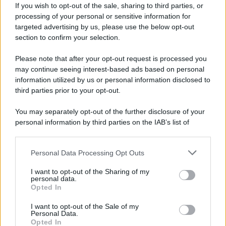
If you wish to opt-out of the sale, sharing to third parties, or
processing of your personal or sensitive information for
targeted advertising by us, please use the below opt-out
section to confirm your selection.
Please note that after your opt-out request is processed you
may continue seeing interest-based ads based on personal
information utilized by us or personal information disclosed to
third parties prior to your opt-out.
You may separately opt-out of the further disclosure of your
personal information by third parties on the IAB’s list of
Lo scandalo del Rapporto bufala
downstream participants.
dell’ONU sul “bombardamento con
Sarin” a Khan Sheikhun.
Personal Data Processing Opt Outs
This information may also be disclosed by us to third parties
on the IAB’s List of Downstream Participants that may further
27 Ottobre 2017 12:00
I want to opt-out of the Sharing of my
disclose it to other third parties.
personal data.
Opted In
Ricordate il Rapporto dell’Human Right Council dell’ONU
Please note that this website/app uses one or more Google
services and may gather and store information including but
che, un mese fa, - basandosi su una “missione dell’OPAC”
I want to opt-out of the Sale of my
Personal Data.
not limited to your visit or usage behaviour. You may click to
(l’Agenzia dell’ONU per la proibizione...
Opted In
grant or deny consent to Google and its third-party tags to