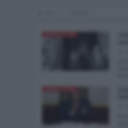
Home
L'Intervista
'Do
AMERICA LATINA
sen
11
di Ge
porta
Navar
Ven
AMERICA LATINA
ita
10
di Ge
gover