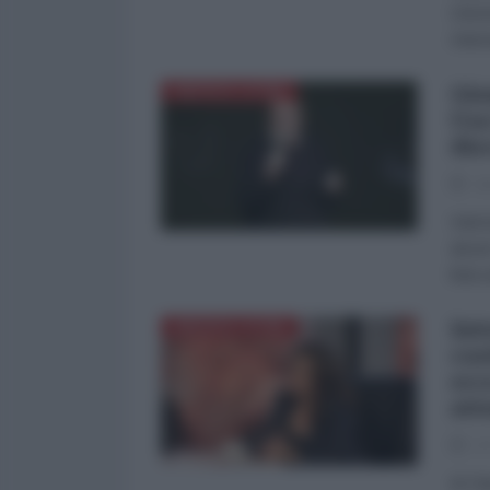
Unive
Inter
Gio
AMERICA LATINA
Usa
dis
28
Inter
alcun
lista
Int
AMERICA LATINA
cos
ecc
att
27
di Cl