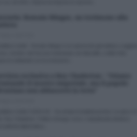
in cui, nel 2015, Obama ha imposto le sanzioni...
ezuela: Romain Mingus, un testimone alla
ntiera
 Marzo 2019 15:33
raldina Colotti Romain Mingus è un autorevole giornalista e saggist
ese, membro del Secours bolivariano de Marseille, e della Rete
ea di solidarietà con la rivoluzione...
ervista esclusiva a Roy Chaderton : "Stiamo
rontando il mostro imperiale, ma il popolo
ivariano non abbasserà la testa"
 Marzo 2019 16:00
raldina Colotti CARACAS Ha sempre la battuta pronta o un gioco di
e, Roy Chaderton. Politico di lungo corso, è attualmente direttore
Accademia diplomatica...