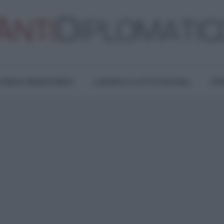
TURA E RESISTENZA
LAVORO E LOTTE SOCIALI
OPI