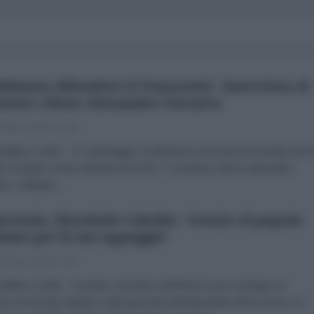
bbiamo difendere il Venezuela'. Intervista al
atore cileno Alexandro Navarro
 Marzo 2019 15:16
raldina Colotti “E' sabotaggio, la dinamica è la stessa di quella che 
to al golpe contro Allende nel 1973”. Il senatore cileno Alexandro
ro, militante...
ezuela, Diosdado Cabello: 'Grazie al popolo
liano per il suo appoggio'
 Marzo 2019 17:02
raldina Colotti Il popolo chavista manifesta il suo sostegno al
no di Nicolas Maduro nella giornata antimperialista del 9 marzo: la