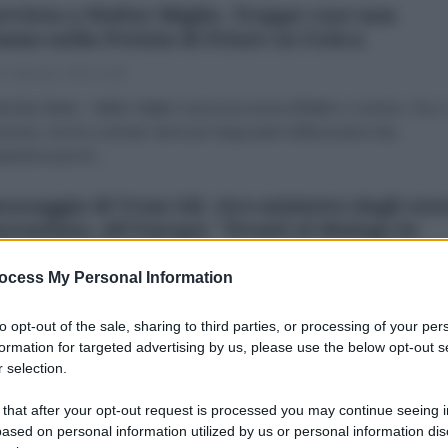
ervista a Walter Miglio. Troppe cose non
nano nella Perizia di Priore su Ustica
 Febbraio 2019 13:00
chele Metta Walter Miglio è persona assai affabile e cortese. Ora, 
nsione; ma ha costruito aerei per larga parte della propria vita,
andosi perciò...
messaggio di Yvan Gil, vice-ministro degli este
ezuelano, all'Europa: "Pronti al dialogo in
lunque momento."
ocess My Personal Information
 Febbraio 2019 18:00
sita in Europa, il vice-ministro Yvan Gil ha fatto tappa questa settiman
to opt-out of the sale, sharing to third parties, or processing of your per
 in Italia dove ha tenuto incontri istituzionali. Come AntiDiplomatico
formation for targeted advertising by us, please use the below opt-out s
 selection.
mo avuto modo di rivolgergli alcune domande...
 that after your opt-out request is processed you may continue seeing i
me ultimo rapporteur Onu in Venezuela vi
ased on personal information utilized by us or personal information dis
o: nessuna crisi umanitaria e le sanzioni di