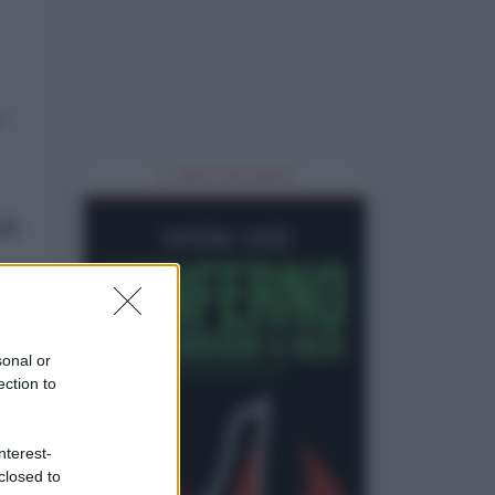
è
IL LIBRO DEL MESE
ri
a
sonal or
ection to
nterest-
closed to