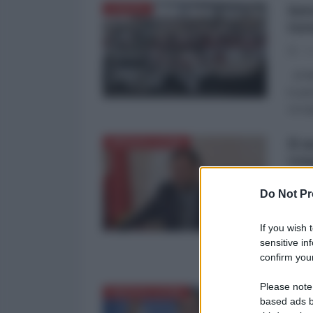
Int
EUROPA
tor
25
di Mi
in pe
occup
Il 
AMERICA LATINA
ven
qua
Do Not Pr
15
In vi
If you wish 
anche
sensitive in
confirm your
abbia
Please note
"Co
AMERICA LATINA
based ads b
dic