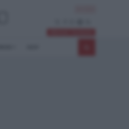
ACCEDI
Abbonati / Sostienici
NIONI
SHOP