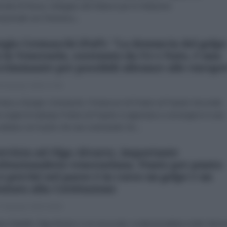
rsità di Roma, Delegato del Rettore per le Relazioni
nazionali con l'America...
rgio Cremaschi (PaP): "La denuncia del golpe
 in Venezuela, sostenuto da Ue e Nato, è una
criminante per possibili alleanze alle europe
 Gennaio 2019 17:00
vista a Giorgio Cremaschi, Portavoce di Potere al Popolo Secondo
i organi di stampa Potere al Popolo si appresta a convergere in una
 unitaria con il polo che sta costruendo De...
ervista ad Olga Alvarez, importante
tituzionalista venezuelana. Punto per punto:
o perché nel paese è in corso un golpe e un
entato alla Costituzione
 Gennaio 2019 18:50
ara Statello Olga Alvarez è un avvocato costituzionalista molto famo