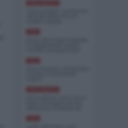
NORD-AMERICA
"Scorte al limite": il retroscena
CNN sulla difesa USA nel
conflitto iraniano
ASIA
e"
Yemen, blocco Bab el-Mandab:
Le superpetroliere saudite
costrette a circumnavigare
l'Africa
ASIA
l'Iran era pronto a bombardare
l'Ucraina, cos'ha fermato
l'attacco
NORD-AMERICA
Guerra all'Iran, scorte USA al
limite: il Pentagono investe
miliardi per ricostituire gli
arsenali
ASIA
Canale diplomatico resta
so