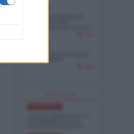
EUROPA
Petro accusa Netanyahu di
essere responsabile
"dell'invasione civile di Ceuta
 a
da parte dei marocchini"
7075
EUROPA
Ceuta, perché non mi aspetto
più nulla dall'UE
 A
6848
WORLD AFFAIRS
NORD-AMERICA
Iran-USA, scoppia il caso dei
dati manipolati: il nuovo
metodo del Pentagono per
minimizzare le perdite