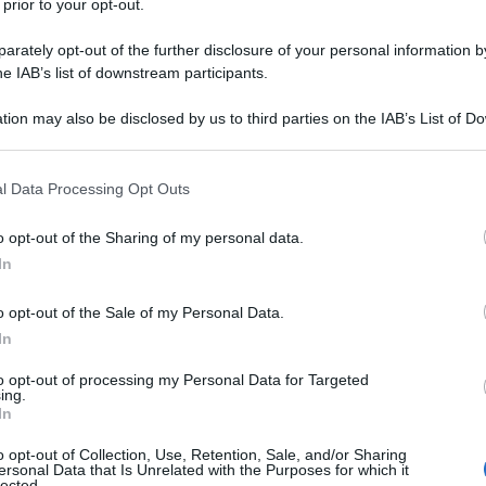
 prior to your opt-out.
ti Uniti e Unione Europea sono omicidio
meditato"
rately opt-out of the further disclosure of your personal information by
he IAB’s list of downstream participants.
 Febbraio 2019 13:20
tion may also be disclosed by us to third parties on the IAB’s List of 
 crisi in Venezuela nessuno più di Alfred de Zayas, laureato ad Harva
 that may further disclose it to other third parties.
ssore di diritto internazionale a Ginevra dal 2007 e unico rapporteur
 Nazioni Unite in Venezuela negli...
 that this website/app uses one or more Google services and may gath
l Data Processing Opt Outs
including but not limited to your visit or usage behaviour. You may click 
red de Zayas, former Rapporteur Onu in
 to Google and its third-party tags to use your data for below specifi
o opt-out of the Sharing of my personal data.
ogle consent section.
ezuela: "the Venezuelan opposition rejects
In
logue, they want power with a coup d'etat"
o opt-out of the Sale of my Personal Data.
 Febbraio 2019 16:30
In
you went personally to Venezuela on behalf of the UN last year. What 
to opt-out of processing my Personal Data for Targeted
ituation in the country? I am the first and only UN rapporteur to have
ing.
ed Venezuela in 21 years. I have...
In
o opt-out of Collection, Use, Retention, Sale, and/or Sharing
z Marín, importante giurista venezuelana:
ersonal Data that Is Unrelated with the Purposes for which it
lected.