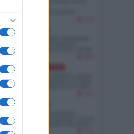
Invasione di Ceuta: cosa sta
accadendo
nell'enclave spagnola?
9242
EUROPA
Quando il figlio di Netanyahu
incitava "l'occupazione
musulmana" di Ceuta e Melilla
8558
AMERICA LATINA
Dalla Convertibilità al "grillete
fiscal": l'Argentina si consegna
ai mercati (ancora una volta)
7867
EUROPA
a
Mosca: le esercitazioni
nucleari di Germania e Francia
sono il preludio a una guerra
contro la Russia
7407