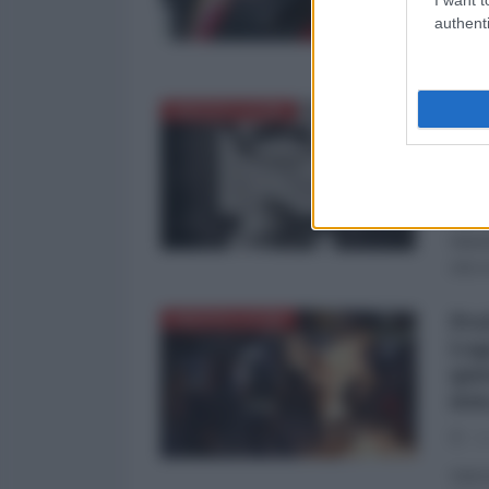
di Ge
authenti
prove
PSUV 
Ven
AMERICA LATINA
Gia
30
Inter
Washi
che s
Pro
AMERICA LATINA
Leg
que
non
30
Inter