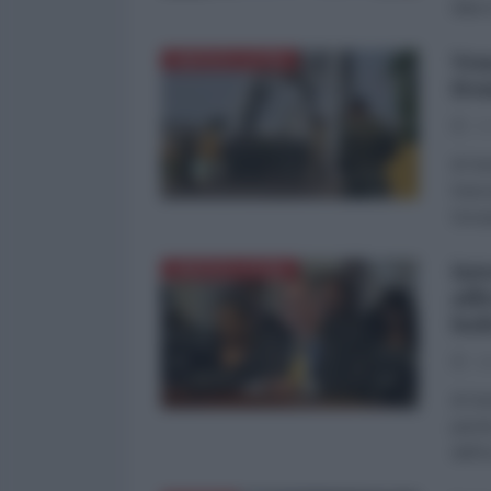
data 
Ven
AMERICA LATINA
fro
07
di Ge
franc
Europ
Int
AMERICA LATINA
aff
bol
06
di Ge
parol
dell'