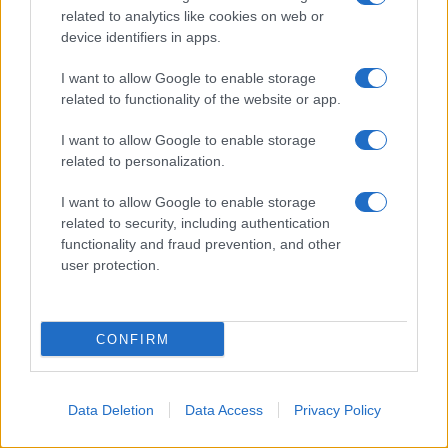
related to analytics like cookies on web or
device identifiers in apps.
I want to allow Google to enable storage
related to functionality of the website or app.
I want to allow Google to enable storage
related to personalization.
I want to allow Google to enable storage
#
GEOGRAFIE
DEL
POTERE
related to security, including authentication
functionality and fraud prevention, and other
user protection.
di Fabio Massimo Paernti
CONFIRM
"Mentre noi giochiamo con i chatbot, la
Data Deletion
Data Access
Privacy Policy
Cina si è presa il futuro dell'IA" (VIDEO)