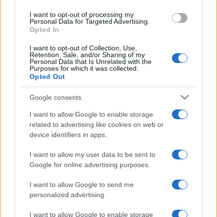
use your data for below specified purposes in below Google
I want to opt-out of processing my
consent section.
Personal Data for Targeted Advertising.
10 Gennaio 2024 07:00
Opted In
I want to opt-out of Collection, Use,
Retention, Sale, and/or Sharing of my
Personal Data that Is Unrelated with the
Purposes for which it was collected.
Opted Out
Google consents
I want to allow Google to enable storage
related to advertising like cookies on web or
device identifiers in apps.
I want to allow my user data to be sent to
Google for online advertising purposes.
L'ultima carta degli Usa: riprende il
corteggiamento occidentale dell'Arabia
I want to allow Google to send me
Saudita
personalized advertising.
I want to allow Google to enable storage