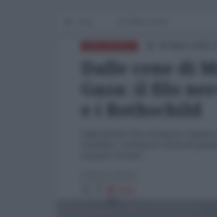
Home
IN PRIMO PIANO
30 Marzo 2026 1
NORD-AMERICA
Dalle cene di 
Gaza: il filo ne
e i Rothschild
Dagli Epstein Files emergono i legami tr
israeliano. Un'impresa criminale globale
massacro di Gaza
Fabrizio Verde
8190