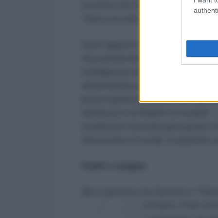
incontro nel 2014. Tre anni dopo,
authenti
Thiel a incontrare Barak, che defi
Quel rapporto, nato sotto l’egida d
una partnership strategica con il 
intelligenza artificiale sono stat
all’amministrazione Trump, vengono 
preoccupazioni etiche con una fr
tendenza è di fidarmi di Israele"
(coalizione Epstein) gira grazie a
dimostrano le email, fu piantato 
Soldi e sangue
Ma il rapporto tra Epstein e Thie
finanziario. Nonostante Thiel tent