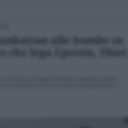
4:49
Manhattan alle bombe su
ro che lega Epstein, Thiel
a Peter Thiel, la famiglia Rothschild e l'apparato militare
 che dalla finanza è arrivata a fornire gli algoritmi per il