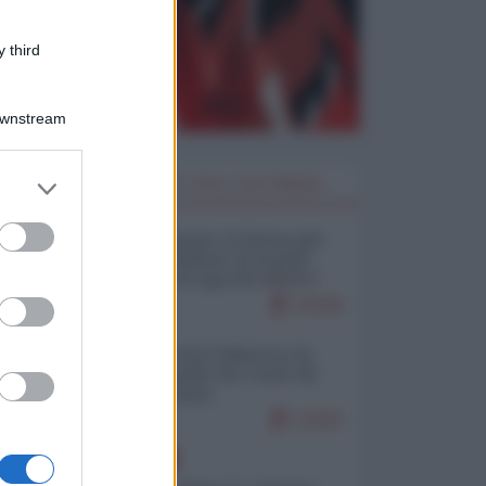
 third
Downstream
er and store
I PIÙ LETTI DELLA SETTIMANA
to grant or
ed purposes
Restare umani: la forma più
alta di ribellione al mondo
distopico di oggi (di Alberto
Bradanini)
19336
Ceuta: perché il Marocco fa
con noi quello che vuole (di
Alberto Negri)
12302
EUROPA