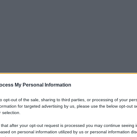
ocess My Personal Information
iti per sempre. Il tuo contributo fa la differenza:
to opt-out of the sale, sharing to third parties, or processing of your per
formation for targeted advertising by us, please use the below opt-out s
mazione. L'ANTIDIPLOMATICO SEI ANCHE TU!
 selection.
 that after your opt-out request is processed you may continue seeing i
a 5€
Dona 15€
Scegli importo
ased on personal information utilized by us or personal information dis