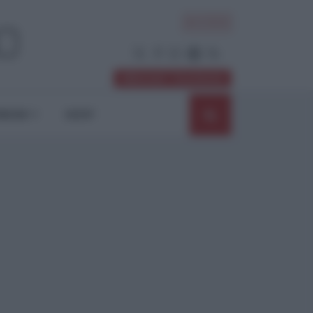
ACCEDI
Abbonati / Sostienici
NIONI
SHOP