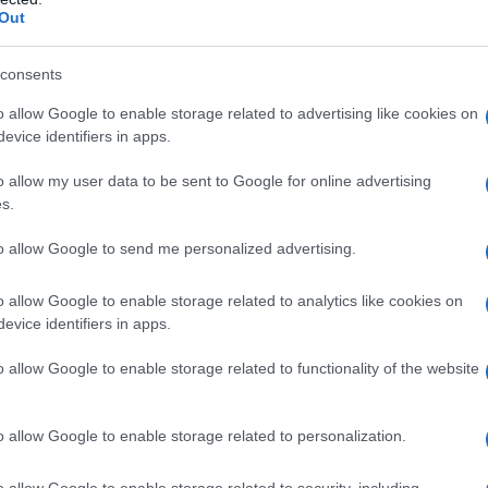
Out
emerso dai milioni di pagine dei cosiddetti "Epstein
di Giustizia è la fotografia nitida di un capitalismo
consents
, imbarazzo o ritegno. È la storia di come un mostro
liardario della tecnologia e l’apparato di sicurezza di
o allow Google to enable storage related to advertising like cookies on
evice identifiers in apps.
 che oggi si traduce in bombe sganciate su bambini,
ornita da Palantir, l’azienda di Thiel.
o allow my user data to be sent to Google for online advertising
s.
to allow Google to send me personalized advertising.
tessitura paziente da parte di Epstein. Il suo
o allow Google to enable storage related to analytics like cookies on
 amici influenti, ma creare sinergie letali. La più
evice identifiers in apps.
iel ed Ehud Barak, ex primo ministro israeliano.
o allow Google to enable storage related to functionality of the website
’appartamento di Epstein a Manhattan, dove si
o allow Google to enable storage related to personalization.
ini". Epstein agiva da procacciatore: "Penso che
i dell’altro", scrisse per organizzare il primo
o allow Google to enable storage related to security, including