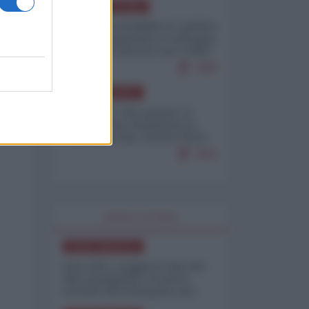
AMERICA LATINA
Dalla Convertibilità al "grillete
fiscal": l'Argentina si consegna
ai mercati (ancora una volta)
7685
NORD-AMERICA
Il "mistero" dei numeri: il
governo Usa minimizza le
vittime in Iran, mentre fonti
interne...
7651
WORLD AFFAIRS
NORD-AMERICA
Iran-USA, scoppia il caso dei
dati manipolati: il nuovo
metodo del Pentagono per
minimizzare le perdite