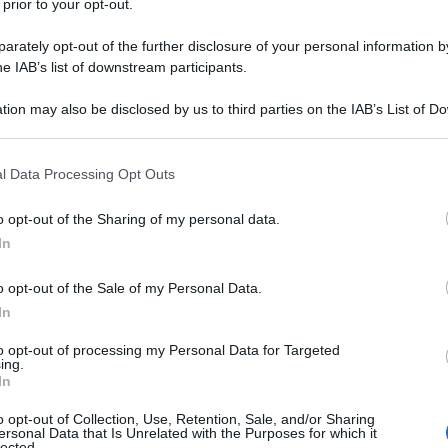
 prior to your opt-out.
rately opt-out of the further disclosure of your personal information by
he IAB’s list of downstream participants.
tion may also be disclosed by us to third parties on the IAB’s List of 
 that may further disclose it to other third parties.
n cui i riflettori del mondo iniziavano a illuminare le
quando il finanziere scriveva una email a Peter Thiel.
 that this website/app uses one or more Google services and may gath
l Data Processing Opt Outs
including but not limited to your visit or usage behaviour. You may click 
 Valley, né offriva affari leciti. Voleva sapere se il
 to Google and its third-party tags to use your data for below specifi
o opt-out of the Sharing of my personal data.
ne di tutti i giornali per lo scandalo sessuale con una
ogle consent section.
In
otesse spaventare l’uomo più potente della
attiva reputazione ti fa riflettere?", chiese Epstein.
o opt-out of the Sale of my Personal Data.
In
più spietati oligarchi tecnologici alleati di Donald
to opt-out of processing my Personal Data for Targeted
tata sopra ogni parvenza di morale. "Se mi facessi
ing.
In
on sarei arrivato da nessuna parte nella vita", scrisse.
 stia resistendo e che questo ciclo non vada oltre" .
o opt-out of Collection, Use, Retention, Sale, and/or Sharing
ersonal Data that Is Unrelated with the Purposes for which it
lected.