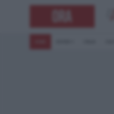
HOME
ESTERI
ITALIA
CUL