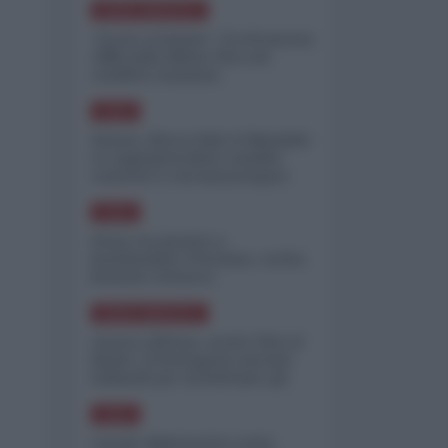
NORD-AMERICA
"Scorte al limite": il retroscena
CNN sulla difesa USA nel
conflitto iraniano
ASIA
Yemen, blocco Bab el-Mandab:
Le superpetroliere saudite
costrette a circumnavigare
l'Africa
ASIA
l'Iran era pronto a
bombardare l'Ucraina, cos'ha
fermato l'attacco
NORD-AMERICA
Guerra all'Iran, scorte USA al
limite: il Pentagono investe
miliardi per ricostituire gli
arsenali
ASIA
Canale diplomatico resta