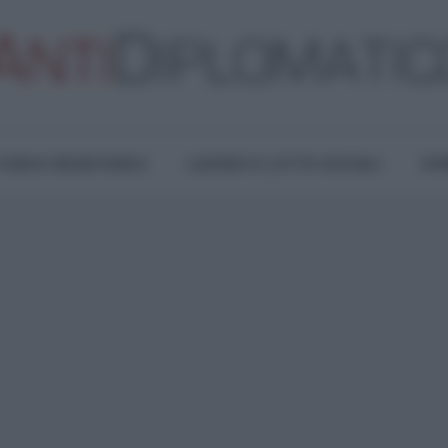
TURA E RESISTENZA
LAVORO E LOTTE SOCIALI
OPI