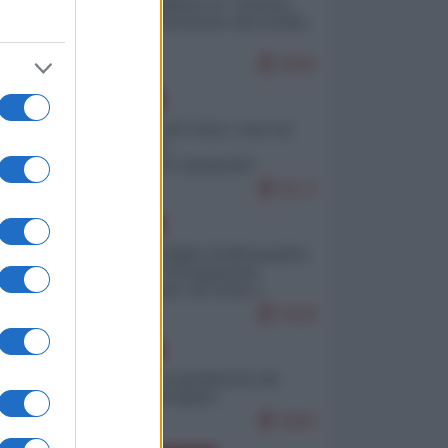
Quali sarebbero le “vittorie
ucraine” decantate dai media
italici?
9596
EUROPA
Invasione di Ceuta: cosa sta
accadendo
nell'enclave spagnola?
9173
EUROPA
Quando il figlio di Netanyahu
incitava "l'occupazione
musulmana" di Ceuta e
Melilla
8328
EUROPA
Geopolitica predatoria (di
Marco Travaglio)
8282