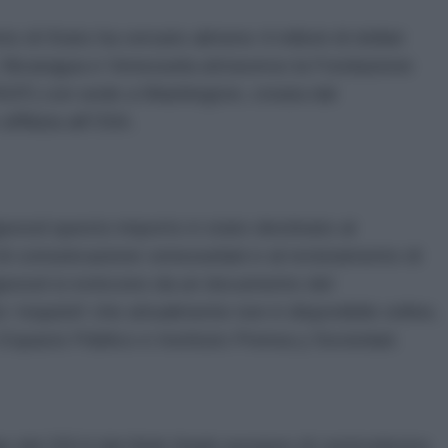
nto di Stato ha versato almeno 4 milioni di dollari
a, Nicaragua e Venezuela attraverso la Fondazione
ADF) con sede a Washington, creata dal
ffiliata all’OSA.
gwood questo importo è stato destinato al
 di comunicazione venezuelani e al reclutamento di
i Bigwood si evincono da un documento del
‘requisiti’ che attualmente non è disponibile online,
spacio Público e Instituto Prensa y Sociedad.
o del 2014 dal think thank europeo di centrodestra