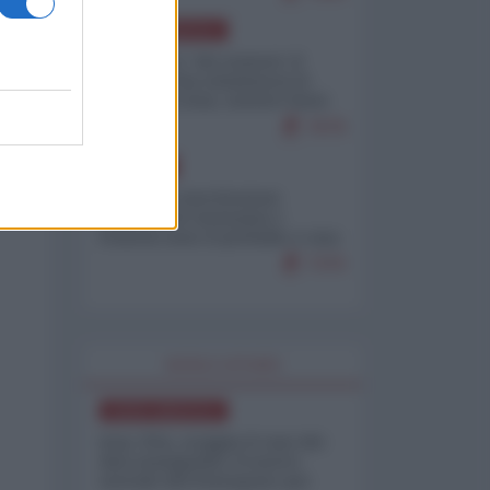
NORD-AMERICA
Il "mistero" dei numeri: il
governo Usa minimizza le
vittime in Iran, mentre fonti
interne...
7679
EUROPA
Mosca: le esercitazioni
nucleari di Germania e
Francia sono il preludio a una
guerra contro la Russia
7370
WORLD AFFAIRS
NORD-AMERICA
Iran-USA, scoppia il caso dei
dati manipolati: il nuovo
metodo del Pentagono per