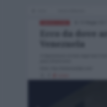
Home
Mondo Multipolare
03 Maggio 2017
AMERICA LATINA
Ecco da dove ar
Venezuela
Il Dipartimento di Stato degli Stati Unit
piani d'intervento
fonte: http://misionverdad.com/
51584