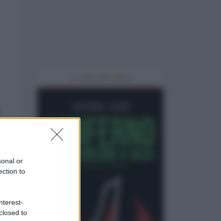
IL LIBRO DEL MESE
sonal or
ection to
nterest-
closed to