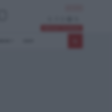
ACCEDI
Abbonati / Sostienici
NIONI
SHOP