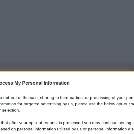
iti per sempre. Il tuo contributo fa la differenza:
ocess My Personal Information
mazione. L'ANTIDIPLOMATICO SEI ANCHE TU!
to opt-out of the sale, sharing to third parties, or processing of your per
formation for targeted advertising by us, please use the below opt-out s
a 5€
Dona 15€
Scegli importo
 selection.
 that after your opt-out request is processed you may continue seeing i
ased on personal information utilized by us or personal information dis