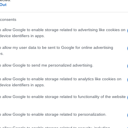
Out
consents
to operativo
o allow Google to enable storage related to advertising like cookies on
evice identifiers in apps.
o allow my user data to be sent to Google for online advertising
s.
bilizzazione per favorire un contesto di guerra non
al Dipartimento di Stato, come dimostra il
to allow Google to send me personalized advertising.
ion o CBJ, presentazione annuale che
o allow Google to enable storage related to analytics like cookies on
Congresso degli Stati Uniti sulle operazioni che
evice identifiers in apps.
o allow Google to enable storage related to functionality of the website
o allow Google to enable storage related to personalization.
one venezuelani, gli Stati Uniti rafforzano una delle
smo. Mark Weisbrot, economista del Center for
o allow Google to enable storage related to security, including