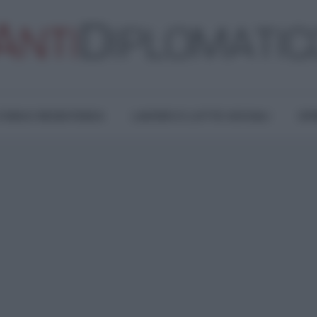
TURA E RESISTENZA
LAVORO E LOTTE SOCIALI
OPI