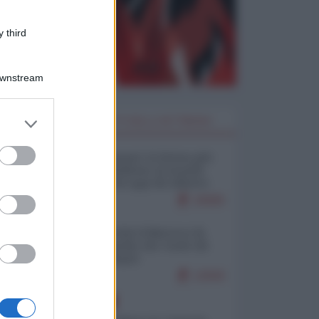
 third
Downstream
er and store
I PIÙ LETTI DELLA SETTIMANA
to grant or
ed purposes
Restare umani: la forma più
alta di ribellione al mondo
distopico di oggi (di Alberto
Bradanini)
20695
Ceuta: perché il Marocco fa
con noi quello che vuole (di
Alberto Negri)
12500
EUROPA