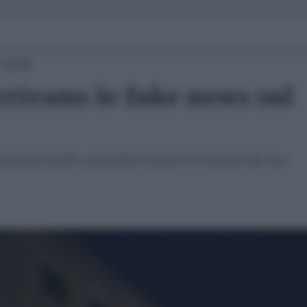
 18:00
rivano le fake news sul
i finanzia media e giornalisti stranieri in funzione dei suoi