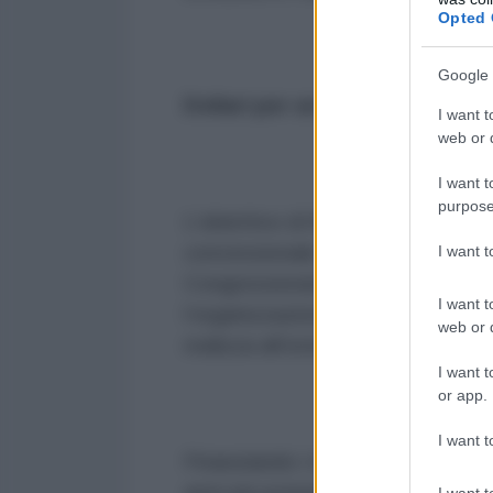
Opted 
Google 
Dollari per un difficile contes
I want t
web or d
I want t
purpose
L’obiettivo di finanziare la desta
convenzionale è portato avanti d
I want 
Congressional Budget Justificat
I want t
l’organizzazione tiene davanti al 
web or d
realizza all’estero.
I want t
or app.
I want t
Finanziando i mezzi di comunicazi
armi più potenti contro il chavi
I want t