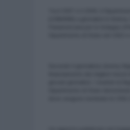
Tra il 2007 e il 2009, il Dipartime
(US$4MM) a giornalisti in Bolivi
Panamericana per lo Sviluppo (P
Dipartimento di Stato nel 1962 e a
Secondo il giornalista Jeremy Bi
finanziamento dei migliori mezzi
giovani giornalisti. I risultati d
Dipartimento di Stato denominato 
dove vengono nominate le ONG E
Un rapporto pubblicato nel maggi