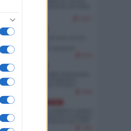
Quali sarebbero le “vittorie
ucraine” decantate dai media
italici?
10237
EUROPA
Invasione di Ceuta: cosa sta
accadendo
nell'enclave spagnola?
9216
EUROPA
Quando il figlio di Netanyahu
incitava "l'occupazione
musulmana" di Ceuta e
Melilla
8484
AMERICA LATINA
Dalla Convertibilità al "grillete
fiscal": l'Argentina si consegna
ai mercati (ancora una volta)
7806