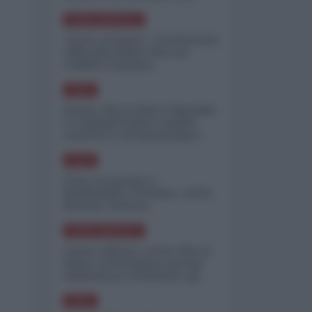
minimizzare le perdite
NORD-AMERICA
"Scorte al limite": il retroscena
CNN sulla difesa USA nel
conflitto iraniano
ASIA
Yemen, blocco Bab el-Mandab:
Le superpetroliere saudite
costrette a circumnavigare
l'Africa
ASIA
l'Iran era pronto a
bombardare l'Ucraina, cos'ha
fermato l'attacco
NORD-AMERICA
Guerra all'Iran, scorte USA al
limite: il Pentagono investe
miliardi per ricostituire gli
arsenali
ASIA