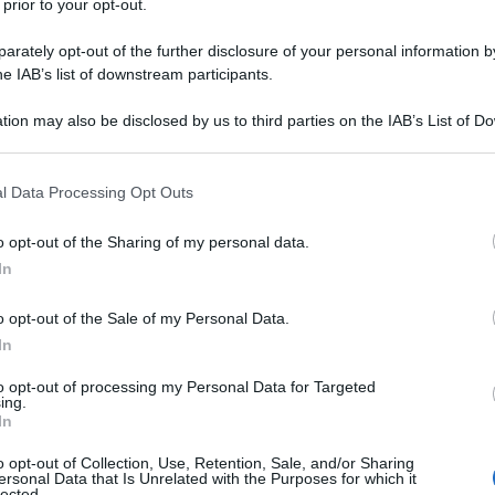
 prior to your opt-out.
rately opt-out of the further disclosure of your personal information by
he IAB’s list of downstream participants.
ento di Stato, il Dipartimento della Difesa, la
tion may also be disclosed by us to third parties on the IAB’s List of 
 that may further disclose it to other third parties.
iluppo dei media» in oltre 70 paesi, specificamente
raniere (ONG), associazioni di giornalisti, mezzi
 that this website/app uses one or more Google services and may gath
l Data Processing Opt Outs
including but not limited to your visit or usage behaviour. You may click 
i di giornalismo.
 to Google and its third-party tags to use your data for below specifi
o opt-out of the Sharing of my personal data.
ogle consent section.
In
o opt-out of the Sale of my Personal Data.
no che l’esercizio della propaganda sia coperto con
In
nte neutrali con elementi di rapidità e reattività,
to opt-out of processing my Personal Data for Targeted
ne può giudicare come ragionevole la viralizzazione
ing.
resse o l’intenzione che c’è dietro i dati forniti,
In
diazione tra la ‘verità’ e il suo consumo le proprie
o opt-out of Collection, Use, Retention, Sale, and/or Sharing
ersonal Data that Is Unrelated with the Purposes for which it
lected.