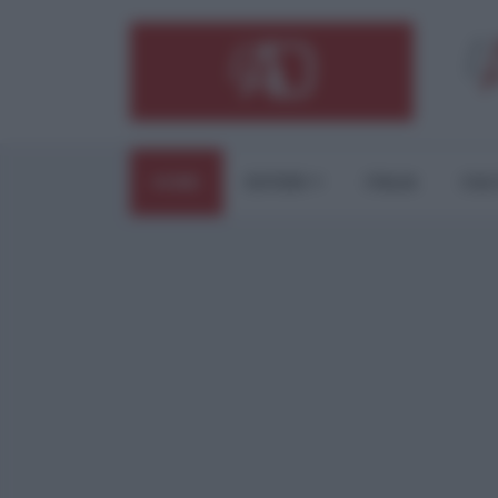
HOME
ESTERI
ITALIA
CUL