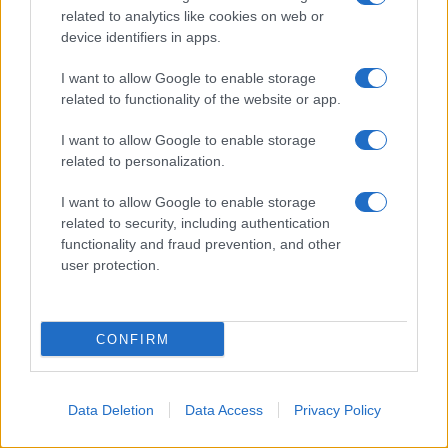
related to analytics like cookies on web or
device identifiers in apps.
I want to allow Google to enable storage
related to functionality of the website or app.
I want to allow Google to enable storage
Registro di ispezione di un drone
related to personalization.
intelligente
30 Luglio 2026 09:00
I want to allow Google to enable storage
related to security, including authentication
functionality and fraud prevention, and other
user protection.
#
LA
BELT
AND
ROAD
INITIATIVE
CONFIRM
Data Deletion
Data Access
Privacy Policy