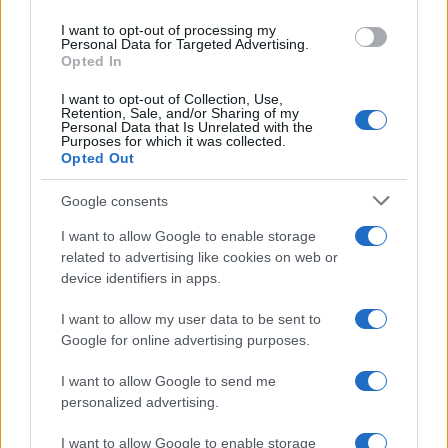
use your data for below specified purposes in below Google
I want to opt-out of processing my
consent section.
#
STORIA
IN
DIRETTA
Personal Data for Targeted Advertising.
Opted In
I want to opt-out of Collection, Use,
di Loretta Napoleoni
Retention, Sale, and/or Sharing of my
Personal Data that Is Unrelated with the
Purposes for which it was collected.
Opted Out
Google consents
"Black Rock non perde mai" – l'allarme di
I want to allow Google to enable storage
Volpi sulla bolla tecnologica
related to advertising like cookies on web or
device identifiers in apps.
27 Giugno 2026 16:24
I want to allow my user data to be sent to
Google for online advertising purposes.
#
MONDISUD
I want to allow Google to send me
personalized advertising.
di Fabrizio Verde
I want to allow Google to enable storage