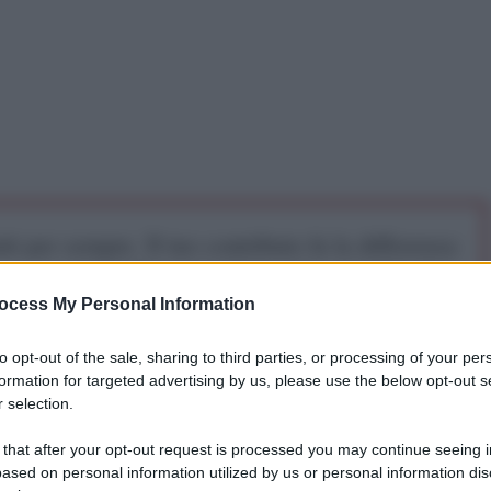
iti per sempre. Il tuo contributo fa la differenza:
mazione. L'ANTIDIPLOMATICO SEI ANCHE TU!
ocess My Personal Information
a 5€
Dona 15€
Scegli importo
to opt-out of the sale, sharing to third parties, or processing of your per
formation for targeted advertising by us, please use the below opt-out s
 selection.
a parte delle forze russe rappresenta uno degli
 that after your opt-out request is processed you may continue seeing i
lle ultime settimane nel Donbass. Ad annunciarne la
ased on personal information utilized by us or personal information dis