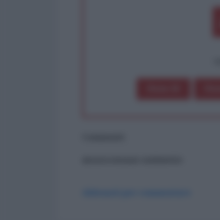
op
Dona 1€
Don
Commenti
ancora nessun commento
Abbonati per commentare