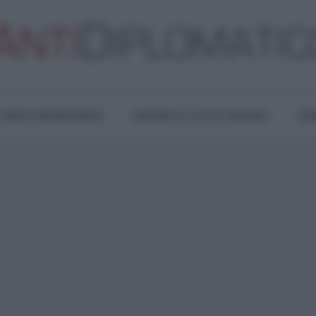
TURA E RESISTENZA
LAVORO E LOTTE SOCIALI
OPI