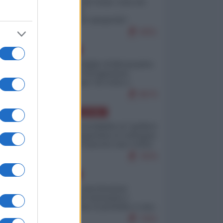
Invasione di Ceuta: cosa sta
accadendo
nell'enclave spagnola?
9251
EUROPA
Quando il figlio di Netanyahu
incitava "l'occupazione
musulmana" di Ceuta e
Melilla
8570
AMERICA LATINA
Dalla Convertibilità al "grillete
fiscal": l'Argentina si consegna
ai mercati (ancora una volta)
7876
EUROPA
Mosca: le esercitazioni
nucleari di Germania e
Francia sono il preludio a una
guerra contro la Russia
7421