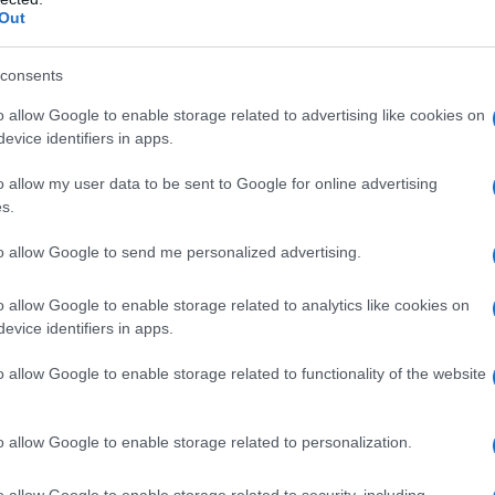
prontata alla massima cautela anche per la presenza
Out
sta strategico, la perdita di Konstantinovka rischia di
fensivo ucraino nel settore. L'ex ufficiale
consents
lav Krapivnik ha
sostenuto
che la caduta della città
o allow Google to enable storage related to advertising like cookies on
e nella zona "poche alternative alla resa",
evice identifiers in apps.
ritirata sarebbero ormai estremamente limitate.
o allow my user data to be sent to Google for online advertising
s.
i Konstantinovka consentirebbe inoltre alle forze
ne su Druzhkovka, Kramatorsk e Sloviansk, aggirando
to allow Google to send me personalized advertising.
ine costruite a partire dal 2014. Putin, nel
o allow Google to enable storage related to analytics like cookies on
re rivendicato la completa liberazione della
evice identifiers in apps.
significativi progressi nel Donetsk e la prosecuzione
curezza nelle regioni di Kharkov, Sumy e
o allow Google to enable storage related to functionality of the website
o allow Google to enable storage related to personalization.
 PARTE DE "Il MONDO IN 10 NOTIZIE" - LA
o allow Google to enable storage related to security, including