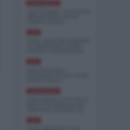
NORD-AMERICA
"Scorte al limite": il retroscena
CNN sulla difesa USA nel
conflitto iraniano
ASIA
Yemen, blocco Bab el-Mandab:
Le superpetroliere saudite
costrette a circumnavigare
l'Africa
ASIA
l'Iran era pronto a
bombardare l'Ucraina, cos'ha
fermato l'attacco
NORD-AMERICA
Guerra all'Iran, scorte USA al
limite: il Pentagono investe
miliardi per ricostituire gli
arsenali
ASIA
Canale diplomatico resta