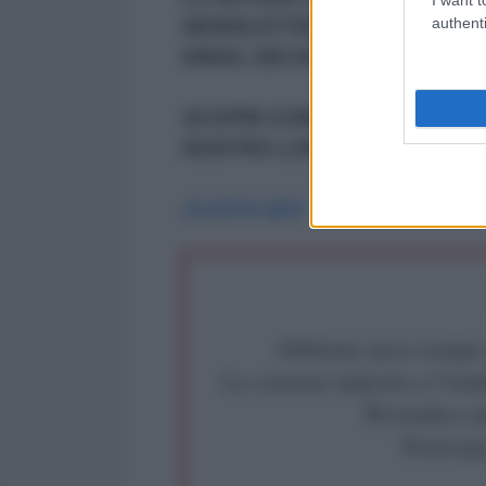
authenti
NEWSLETTER CHE OGNI GIOR
EMAIL DEI NOSTRI ABBONATI
SCOPRI COME ABBONARTI A 
NOSTRA LUNGA MARCIA
CLICCA QUI
Abbiamo poco tempo pe
La censura imposta a l'Ant
Rivendica un
Partecip