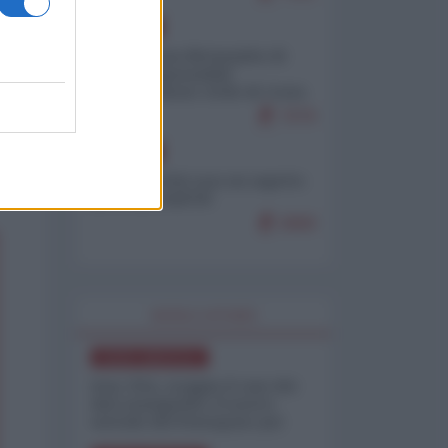
EUROPA
Petro accusa Netanyahu di
essere responsabile
"dell'invasione civile di Ceuta
da parte dei marocchini"
7079
EUROPA
Ceuta, perché non mi aspetto
più nulla dall'UE
6868
WORLD AFFAIRS
NORD-AMERICA
Iran-USA, scoppia il caso dei
dati manipolati: il nuovo
metodo del Pentagono per
minimizzare le perdite