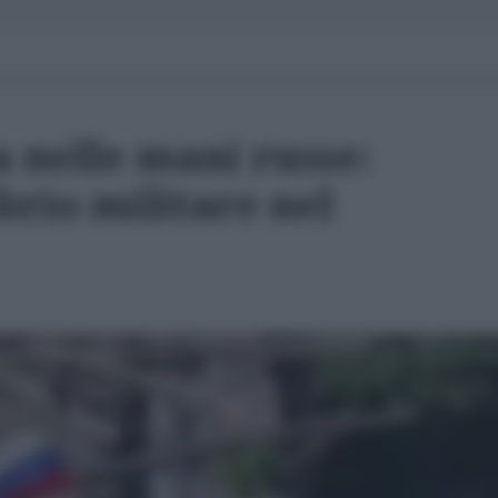
 nelle mani russe:
brio militare nel