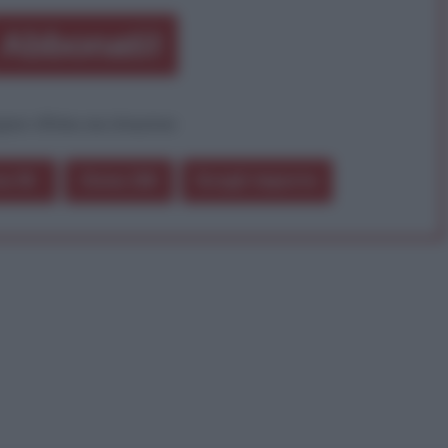
Abbonati!
pure effettua una donazione
a 5€
Dona 15€
Scegli importo