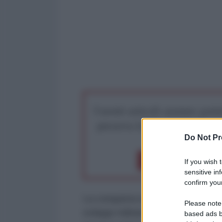
I nostri articoli saranno gratu
preserva la libera infor
Do Not Pr
Dona 1€
Don
If you wish 
sensitive in
confirm your
La conquista di Konstantinovka d
Please note
sviluppi militari più rilevanti de
based ads b