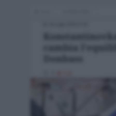
Home
IN PRIMO PIANO
06 Luglio 2026 07:00
Konstantinovka
cambia l'equili
Donbass
3146