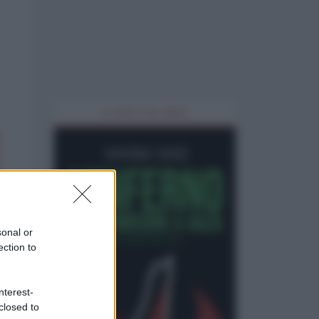
IL LIBRO DEL MESE
sonal or
ection to
nterest-
closed to