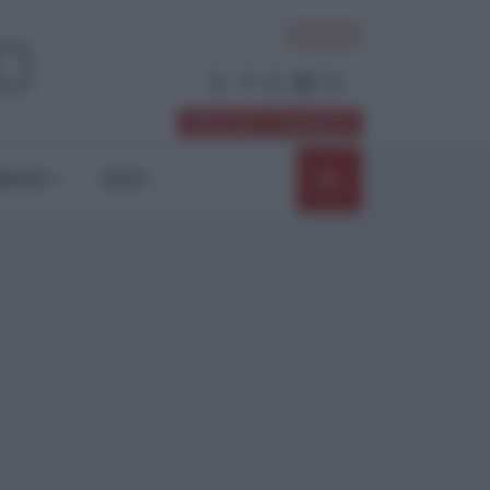
ACCEDI
Abbonati / Sostienici
NIONI
SHOP