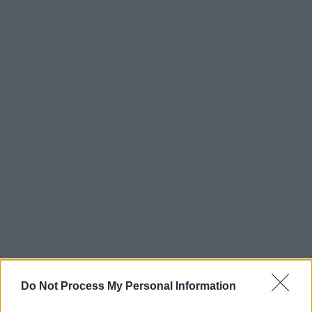
Do Not Process My Personal Information