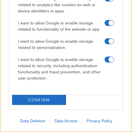
related to analytics like cookies on web or
device identifiers in apps.
I want to allow Google to enable storage
related to functionality of the website or app.
I want to allow Google to enable storage
related to personalization.
Cina, Russia e Iran, io ve l’avevo detto (di
Vito Petrocelli)
I want to allow Google to enable storage
07 Agosto 2026 18:00
related to security, including authentication
functionality and fraud prevention, and other
user protection.
#
STORIA
IN
DIRETTA
CONFIRM
di Loretta Napoleoni
Data Deletion
Data Access
Privacy Policy