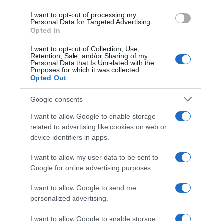
use your data for below specified purposes in below Google
I want to opt-out of processing my
consent section.
Personal Data for Targeted Advertising.
#
EDITORIALI
Opted In
I want to opt-out of Collection, Use,
Retention, Sale, and/or Sharing of my
Personal Data that Is Unrelated with the
Purposes for which it was collected.
Opted Out
Google consents
I want to allow Google to enable storage
Cina, Russia e Iran, io ve l’avevo detto (di
related to advertising like cookies on web or
Vito Petrocelli)
device identifiers in apps.
07 Agosto 2026 18:00
I want to allow my user data to be sent to
Google for online advertising purposes.
I want to allow Google to send me
#
STORIA
IN
DIRETTA
personalized advertising.
I want to allow Google to enable storage